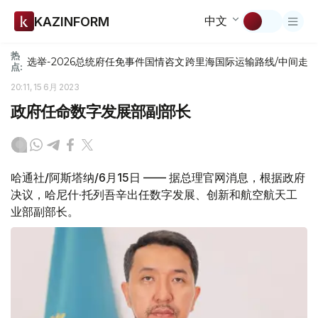
中文
KAZINFORM
热
选举-2026
总统府
任免
事件
国情咨文
跨里海国际运输路线/中间走
点:
20:11, 15 6月 2023
政府任命数字发展部副部长
哈通社/阿斯塔纳/6月15日 —— 据总理官网消息，根据政府
决议，哈尼什·托列吾辛出任数字发展、创新和航空航天工
业部副部长。