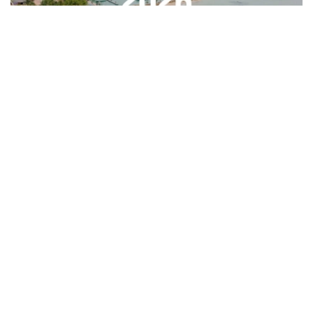
Фото: olympics.com
据哈萨克斯坦国家奥委会消息，首阶段售票于8月6日启
动，将持续至8月9日，其间仅面向Visa卡持卡人开放。自8
月10日起，所有公众均可购票。
门票可通过达喀尔2026官方票务平台在线购买。观众完成
注册后，可选择比赛项目和场次，并确定购票数量、完成支
付。组委会针对比赛、开闭幕式及球迷活动设置了不同类别
的门票。
普通比赛门票价格从1000西非法郎（约1.8美元）起。一日
通票（Day Pass）价格从1500西非法郎（约2.6美元）起，
持票者可在一天内观看多场比赛。
开幕式A类门票价格为9000西非法郎（约15.8美元），B类
门票为5000西非法郎（约8.8美元），赛事球迷区将免费开