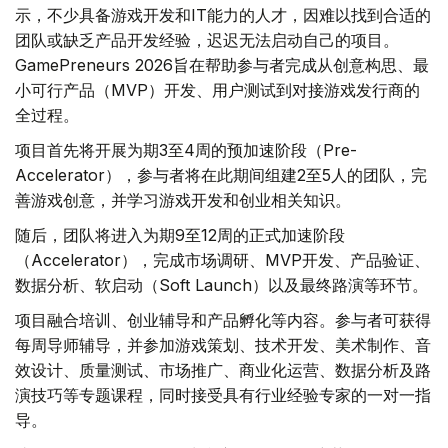
示，不少具备游戏开发和IT能力的人才，因难以找到合适的
团队或缺乏产品开发经验，迟迟无法启动自己的项目。
GamePreneurs 2026旨在帮助参与者完成从创意构思、最
小可行产品（MVP）开发、用户测试到对接游戏发行商的
全过程。
项目首先将开展为期3至4周的预加速阶段（Pre-
Accelerator），参与者将在此期间组建2至5人的团队，完
善游戏创意，并学习游戏开发和创业相关知识。
随后，团队将进入为期9至12周的正式加速阶段
（Accelerator），完成市场调研、MVP开发、产品验证、
数据分析、软启动（Soft Launch）以及最终路演等环节。
项目融合培训、创业辅导和产品孵化等内容。参与者可获得
每周导师辅导，并参加游戏策划、技术开发、美术制作、音
效设计、质量测试、市场推广、商业化运营、数据分析及路
演技巧等专题课程，同时接受具有行业经验专家的一对一指
导。