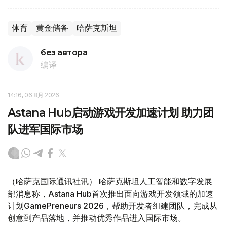
体育
黄金储备
哈萨克斯坦
без автора
编译
14:16, 06 8月 2026
Astana Hub启动游戏开发加速计划 助力团
队进军国际市场
（哈萨克国际通讯社讯） 哈萨克斯坦人工智能和数字发展
部消息称，Astana Hub首次推出面向游戏开发领域的加速
计划GamePreneurs 2026，帮助开发者组建团队，完成从
创意到产品落地，并推动优秀作品进入国际市场。