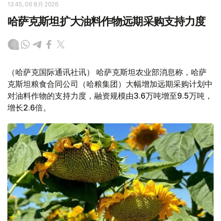
13:45, 06 8月 2026
哈萨克斯坦扩大油料作物远期采购支持力度
（哈萨克国际通讯社讯） 哈萨克斯坦农业部消息称，哈萨
克斯坦粮食合同公司（哈粮集团）大幅增加远期采购计划中
对油料作物的支持力度，融资规模由3.6万吨增至9.5万吨，
增长2.6倍。