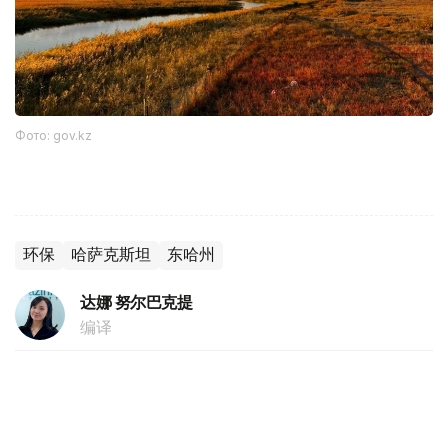
Фото: gov.kz
环保
哈萨克斯坦
东哈州
达娜 努尔巴克提
编译
20:54, 31 7月 2026
哈中拟打造“喀纳斯—马尔卡阔勒”跨境旅游