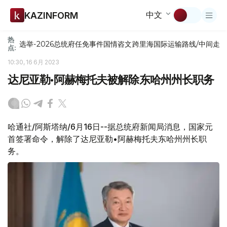
中文
KAZINFORM
热
选举-2026
总统府
任免
事件
国情咨文
跨里海国际运输路线/中间走
点:
10:30, 16 6月 2023
达尼亚勒•阿赫梅托夫被解除东哈州州长职务
哈通社/阿斯塔纳/6月16日--据总统府新闻局消息，国家元
首签署命令，解除了达尼亚勒•阿赫梅托夫东哈州州长职
务。