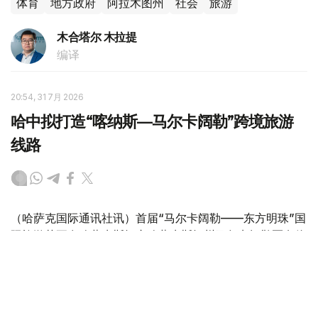
体育
地方政府
阿拉木图州
社会
旅游
木合塔尔 木拉提
编译
20:54, 31 7月 2026
哈中拟打造“喀纳斯—马尔卡阔勒”跨境旅游
线路
（哈萨克国际通讯社讯）首届“马尔卡阔勒——东方明珠”国
际旅游节正在哈萨克斯坦东哈萨克斯坦州马尔卡阔勒区乌伦
海卡村举行。东哈萨克斯坦州州长努热穆别特·萨赫塔汗诺
夫出席开幕式。