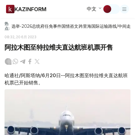
中文
KAZINFORM
热
选举-2026
总统府
任免
事件
国情咨文
跨里海国际运输路线/中间走
点:
08:32, 20 6月 2023
阿拉木图至特拉维夫直达航班机票开售
哈通社/阿斯塔纳/6月20日--阿拉木图至特拉维夫直达航班
机票已开始销售。