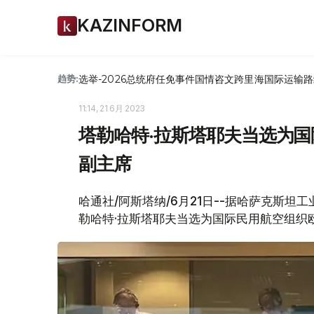
KAZINFORM
选举-2026
总统府
任免
事件
国情咨文
跨里海国际运输路
趋势:
11:14, 21 6月 2023
塔勒哈特·拉斯塔耶夫当选为
副主席
哈通社/阿斯塔纳/6月21日--据哈萨克斯
勒哈特·拉斯塔耶夫当选为国际民用航空组织