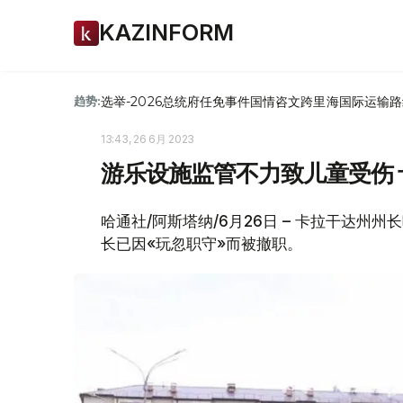
KAZINFORM
选举-2026
总统府
任免
事件
国情咨文
跨里海国际运输路
趋势:
13:43, 26 6月 2023
游乐设施监管不力致儿童受伤
哈通社/阿斯塔纳/6月26日 – 卡拉干达州
长已因«玩忽职守»而被撤职。