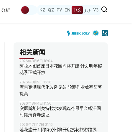
KZ
QZ
РУ
EN
中文
ق ز
ЎЗ
分析
相关新闻
2026年8月6日 18:04
阿拉木图首座日本花园即将开建 计划明年樱
花季正式开放
2026年8月5日 16:16
库雷克港现代化改造见效 轮渡作业效率显著
提高
2026年8月4日 11:50
突厥斯坦州奥特拉尔发现迄今最早金帐汗国
时期清真寺遗址
2026年7月17日 21:16
莲花盛开！阿特劳州将开启赏花旅游路线