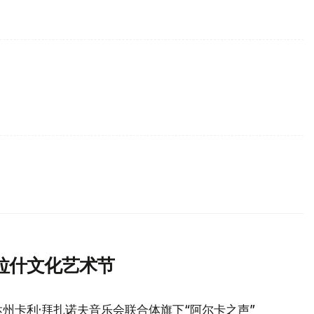
拉什文化艺术节
州卡利·拜扎诺夫音乐会联合体旗下“阿尔卡之声”