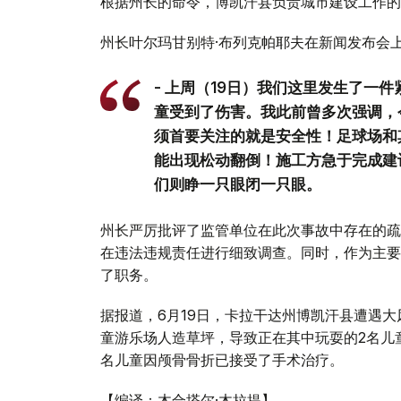
根据州长的命令，博凯汗县负责城市建设工作的
州长叶尔玛甘别特·布列克帕耶夫在新闻发布会
- 上周（19日）我们这里发生了一
童受到了伤害。我此前曾多次强调，
须首要关注的就是安全性！足球场和
能出现松动翻倒！施工方急于完成建
们则睁一只眼闭一只眼。
州长严厉批评了监管单位在此次事故中存在的疏
在违法违规责任进行细致调查。同时，作为主要
了职务。
据报道，6月19日，卡拉干达州博凯汗县遭遇
童游乐场人造草坪，导致正在其中玩耍的2名儿
名儿童因颅骨骨折已接受了手术治疗。
【编译：木合塔尔·木拉提】