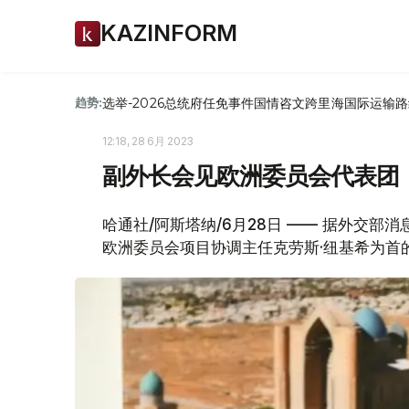
KAZINFORM
选举-2026
总统府
任免
事件
国情咨文
跨里海国际运输路
趋势:
12:18, 28 6月 2023
副外长会见欧洲委员会代表团
哈通社/阿斯塔纳/6月28日 —— 据外交部
欧洲委员会项目协调主任克劳斯·纽基希为首