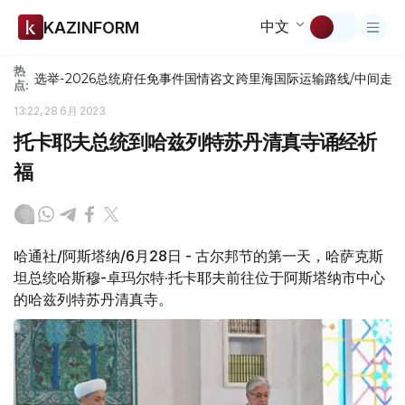
中文
KAZINFORM
热
选举-2026
总统府
任免
事件
国情咨文
跨里海国际运输路线/中间走
点:
13:22, 28 6月 2023
托卡耶夫总统到哈兹列特苏丹清真寺诵经祈
福
哈通社/阿斯塔纳/6月28日 - 古尔邦节的第一天，哈萨克斯
坦总统哈斯穆-卓玛尔特·托卡耶夫前往位于阿斯塔纳市中心
的哈兹列特苏丹清真寺。