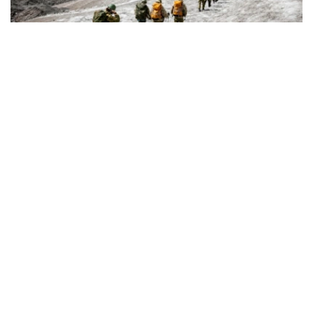
Фото: Министерство обороны РК
从山地作战到应急救援
军事登山员是专门执行山地作战任务、承担山地训练工作的
军人。
据哈萨克斯坦国防部介绍，军事登山员需接受系统的专业训
练，完成山地行进、攀岩、冰雪地形通过、登山装备使用、
伤员救援及山地分队协同等课程，并在实战化训练场完成综
合考核。
只有身体素质和心理素质均达到要求的军人，才能参加相关
培训。完成课程并通过理论和实操考试后，可获得相应资格
认证，部分学员还可取得登山运动等级证书。