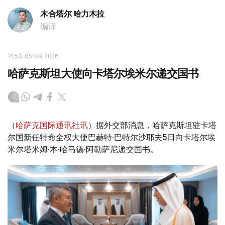
木合塔尔 哈力木拉
编译
21:53, 05 8月 2026
哈萨克斯坦大使向卡塔尔埃米尔递交国书
（
哈萨克国际通讯社讯
）据外交部消息，哈萨克斯坦驻卡塔
尔国新任特命全权大使巴赫特·巴特尔沙耶夫5日向卡塔尔埃
米尔塔米姆·本·哈马德·阿勒萨尼递交国书。