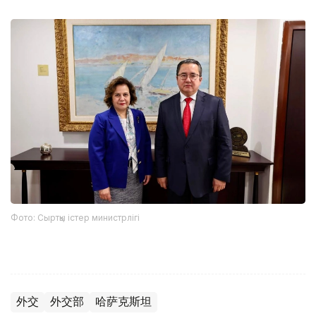
Фото: Сыртқы істер министрлігі
外交
外交部
哈萨克斯坦