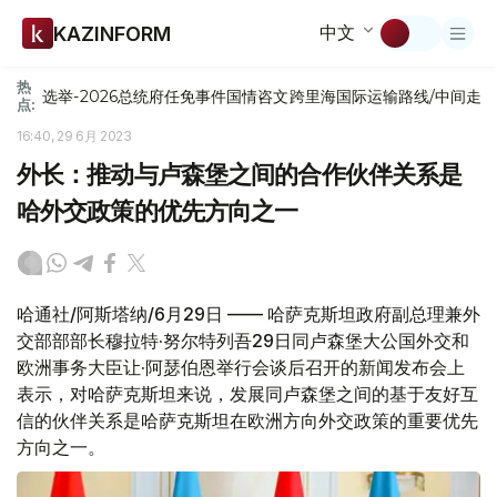
中文
KAZINFORM
热
选举-2026
总统府
任免
事件
国情咨文
跨里海国际运输路线/中间走
点:
16:40, 29 6月 2023
外长：推动与卢森堡之间的合作伙伴关系是
哈外交政策的优先方向之一
哈通社/阿斯塔纳/6月29日 —— 哈萨克斯坦政府副总理兼外
交部部部长穆拉特·努尔特列吾29日同卢森堡大公国外交和
欧洲事务大臣让·阿瑟伯恩举行会谈后召开的新闻发布会上
表示，对哈萨克斯坦来说，发展同卢森堡之间的基于友好互
信的伙伴关系是哈萨克斯坦在欧洲方向外交政策的重要优先
方向之一。