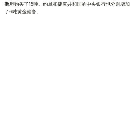
斯坦购买了15吨。约旦和捷克共和国的中央银行也分别增加
了6吨黄金储备。
全球各国央行在第二季度共购买了约289吨黄金，比2025年
同期增长了62%。去年同期，黄金购买量约为178吨。
世界黄金协会称，黄金需求的增长受到地缘政治不确定性、
本季度贵金属价格下跌，以及各国寻求国际储备多元化等因
素的影响。
根据该协会进行的一项调查，89%的央行行长预计未来一
年全球黄金储备量将会增加。45%的受访者表示，他们的
国家计划增加黄金储备。
黄金储备
哈萨克斯坦
经济
央行
金融
木合塔尔 哈力木拉
编译