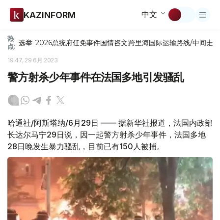
中文
KAZINFORM
热
选举-2026
总统府
任免
事件
国情咨文
跨里海国际运输路线/中间走
点:
19:47, 29 6月 2023
警方射杀少年事件在法国多地引发骚乱
哈通社/阿斯塔纳/6月29日 —— 据新华社报道，法国内政部
长达尔马宁29日说，因一起警方射杀少年事件，法国多地
28日晚发生暴力骚乱，目前已有150人被捕。