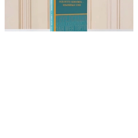
Фото: видеодан скриншот
该书集中收录了托卡耶夫总统关于建设公正、安全、繁荣哈
萨克斯坦的重要论述，系统展现了其治国理念和发展思路。
“哈萨克斯坦共和国总统哈斯穆-卓玛尔特·托卡耶夫
讲话选集《公正社会——真诚之言》正式出版。这不
仅是一部讲话选集，更集中体现了国家元首致力于把
哈萨克斯坦建设成为公正、安全、繁荣国家的发展理
念。换言之，这本书凝聚了一位将毕生奉献给国家事
业的政治家在过去30多年间形成的思想、信念和价
值追求。在编纂过程中，我们更加深刻地认识到，在