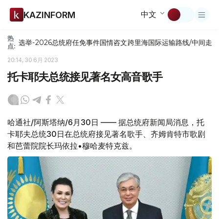
中文
KAZINFORM
热
选举-2026
总统府
任免
事件
国情咨文
跨里海国际运输路线/中间走
点:
20:14, 30 6月 2023
托卡耶夫总统接见著名女高音歌手
哈通社/阿斯塔纳/6月30日 —— 据总统府新闻局消息，托
卡耶夫总统30日在总统府接见著名歌手、齐姆肯特市歌剧
和芭蕾院院长玛依拉•穆哈麦特克兹。