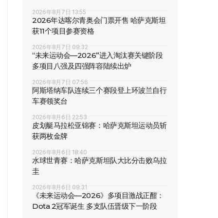
2026年8月7日 13:55
2026年达喀尔青奥会门票开售 哈萨克斯坦
获11个项目参赛资格
2026年8月7日 09:32
“未来运动会—2026”进入淘汰赛关键阶段
多项目八强及四强阵容陆续出炉
2026年8月7日 07:56
阿斯塔纳车队连续三个赛段登上环波兰自行
车赛领奖台
2026年8月6日 22:53
皮划艇马拉松亚锦赛：哈萨克斯坦运动员斩
获两枚金牌
2026年8月6日 18:40
水球世青赛：哈萨克斯坦队大比分击败乌拉
圭
2026年8月6日 09:31
《未来运动会—2026》多项目激战正酣：
Dota 2冠军诞生 多支队伍晋级下一阶段