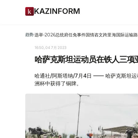
KAZINFORM
选举-2026
总统府
任免
事件
国情咨文
跨里海国际运输路
趋势:
16:50, 04 7月 2023
哈萨克斯坦运动员在铁人三项
哈通社/阿斯塔纳/7月4日 —— 哈萨克斯
洲杯中获得了铜牌。