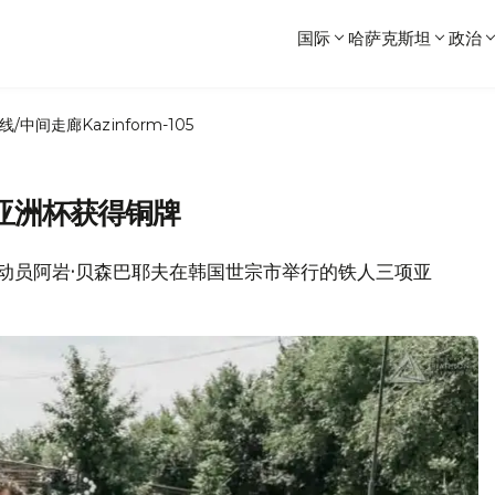
国际
哈萨克斯坦
政治
线/中间走廊
Kazinform-105
亚洲杯获得铜牌
坦运动员阿岩·贝森巴耶夫在韩国世宗市举行的铁人三项亚