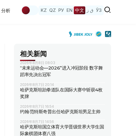
KZ
QZ
РУ
EN
中文
ق ز
ЎЗ
分析
相关新闻
2026年8月8日 08:03
“未来运动会—2026”进入冲冠阶段 数字舞
蹈率先决出冠军
2026年8月7日 20:14
哈萨克斯坦跆拳道队在国际大赛中斩获4枚
奖牌
2026年8月7日 16:54
约翰·范特斯奇普出任哈萨克斯坦男足主帅
2026年8月7日 14:56
哈萨克斯坦国立体育大学晋级世界大学生国
际象棋团体赛八强