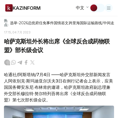
中文
KAZINFORM
热
选举-2026
总统府
任免
事件
国情咨文
跨里海国际运输路线/中间走
点:
17:15, 04 7月 2023
哈萨克斯坦外长将出席《全球反合成药物联
盟》部长级会议
哈通社/阿斯塔纳/7月4日 ——哈萨克斯坦外交部新闻发言
人阿依别克·斯玛迪亚尔沃夫3日在例行记者会上表示，应美
国国务卿安东尼·布林肯的邀请，哈萨克斯坦政府副总理兼
外交部长穆拉特·努尔特列吾将出席《全球反合成药物联
盟》第七次部长级会议。