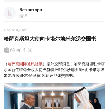
без автора
编译
21:53, 05 8月 2026
哈萨克斯坦大使向卡塔尔埃米尔递交国书
（
哈萨克国际通讯社讯
）据外交部消息，哈萨克斯坦驻卡塔
尔国新任特命全权大使巴赫特·巴特尔沙耶夫5日向卡塔尔埃
米尔塔米姆·本·哈马德·阿勒萨尼递交国书。