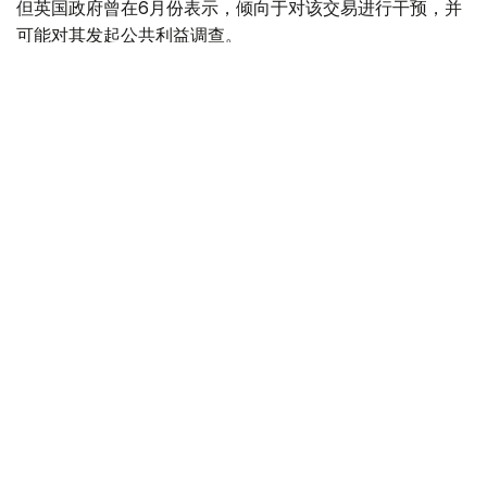
但英国政府曾在6月份表示，倾向于对该交易进行干预，并
可能对其发起公共利益调查。
政府指出，派拉蒙天舞首席执行官埃里森（David Ellison）
所提供的保证，已解决英国文化、媒体和体育大臣南迪
（Lisa Nandy）的担忧，这些保证将转化为具有法律约束
力的承诺。
政府指出，派拉蒙已同意，合并后集团在英国的有线电视和
点播服务将保留各自独立的编辑自主权。
政府补充称，派拉蒙旗下的英国“第五频道”（Channel 5）
新闻业务，在编辑权上将与CNN国际台（CNN
International）和哥伦比亚广播公司新闻台（CBS News）
保持独立。
派拉蒙对这一决定表示欢迎，称这为完成该交易的“重要里
程碑”。
交易将无需在英国接受漫长审查