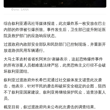
Фото: SANA
综合叙利亚通讯社等媒体报道，此次爆炸系一枚安放在巴士
内部的炸弹被引爆所致。事件发生后，卫生部已提升附近医
院及救护部门的应急响应状态。
过渡政府内政部安全部队和民防部门已控制现场，并重新开
放道路供民用车辆通行。
大马士革农村省省长阿米尔·谢赫表示，这起恐怖爆炸事件
的所有涉案人员都难逃法律严惩，此类恐怖主义行径不会破
坏叙利亚团结。
叙利亚过渡政府外长希巴尼通过社交媒体发文谴责此次袭
击，他表示，针对平民的袭击和破坏安全稳定的企图，阻挡
不了叙利亚国家建设。叙利亚将继续保护民众，追查涉案人
员。
截至目前，叙过渡政府尚未公布此次袭击的调查结果。