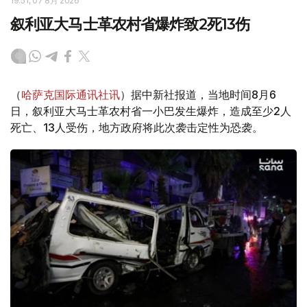
19:51, 07 8月 2026
叙利亚大马士革农村省爆炸致2死13伤
（
哈萨克国际通讯社讯
）据中新社报道，当地时间8月6
日，叙利亚大马士革农村省一小巴发生爆炸，造成至少2人
死亡、13人受伤，地方政府将此次袭击定性为恐袭。