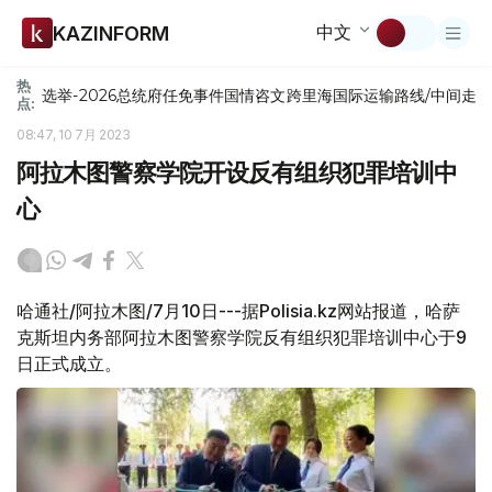
中文
KAZINFORM
热
选举-2026
总统府
任免
事件
国情咨文
跨里海国际运输路线/中间走
点:
08:47, 10 7月 2023
阿拉木图警察学院开设反有组织犯罪培训中
心
哈通社/阿拉木图/7月10日---据Polisia.kz网站报道，哈萨
克斯坦内务部阿拉木图警察学院反有组织犯罪培训中心于9
日正式成立。