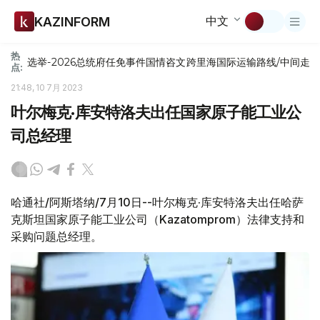
中文
KAZINFORM
热
选举-2026
总统府
任免
事件
国情咨文
跨里海国际运输路线/中间走
点:
21:48, 10 7月 2023
叶尔梅克·库安特洛夫出任国家原子能工业公
司总经理
哈通社/阿斯塔纳/7月10日--叶尔梅克·库安特洛夫出任哈萨
克斯坦国家原子能工业公司（Kazatomprom）法律支持和
采购问题总经理。