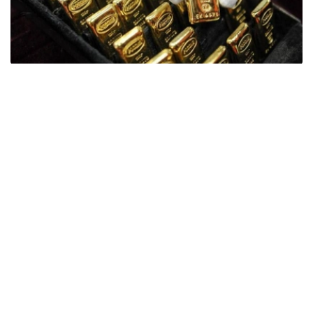
Фото: ӨзА
季度报告显示，哈萨克斯坦国家银行黄金储备增加了15吨。
波兰是2026年第二季度最大的黄金买家。该国在2026年第
二季度增加了51吨黄金储备。
中国购买了33吨黄金，乌兹别克斯坦购买了16吨，哈萨克
斯坦购买了15吨。约旦和捷克共和国的中央银行也分别增加
了6吨黄金储备。
全球各国央行在第二季度共购买了约289吨黄金，比2025年
同期增长了62%。去年同期，黄金购买量约为178吨。
世界黄金协会称，黄金需求的增长受到地缘政治不确定性、
本季度贵金属价格下跌，以及各国寻求国际储备多元化等因
素的影响。