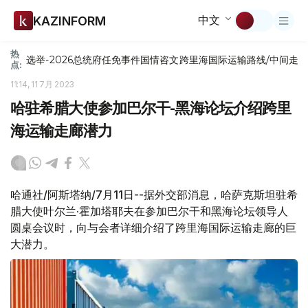
中文
KAZINFORM
热
选举-2026
总统府
任免
事件
国情咨文
跨里海国际运输路线/中间走
点:
11:14, 11 7月 2023
哈驻希腊大使参加巴尔干-黑海论坛介绍跨里
海运输走廊潜力
哈通社/阿斯塔纳/7月11日--据外交部消息，哈萨克斯坦驻希
腊大使叶尔兰·霍加塔耶夫在参加巴尔干和黑海论坛领导人
圆桌会议时，向与会者详细介绍了跨里海国际运输走廊的巨
大潜力。