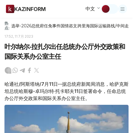
中文
KAZINFORM
热
选举-2026
总统府
任免
事件
国情咨文
跨里海国际运输路线/中间走
点:
17:52, 11 7月 2023
叶尔纳尔·拉扎尔出任总统办公厅外交政策和
国际关系办公室主任
哈通社/阿斯塔纳/7月11日--据总统府新闻局消息，哈萨克斯
坦总统哈斯穆-卓玛尔特·托卡耶夫11日签署命令，任命总统
办公厅外交政策和国际关系办公室主任。