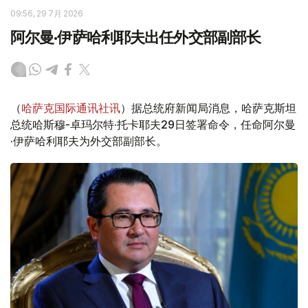
09:56, 29 7月 2026
阿尔曼·伊萨哈利耶夫出任外交部副部长
（
哈萨克国际通讯社讯
）据总统府新闻局消息，哈萨克斯坦
总统哈斯穆-卓玛尔特·托卡耶夫29日签署命令，任命阿尔曼
·伊萨哈利耶夫为外交部副部长。