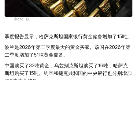
Фото: ӨзА
季度报告显示，哈萨克斯坦国家银行黄金储备增加了15吨。
波兰是2026年第二季度最大的黄金买家。该国在2026年第
二季度增加了51吨黄金储备。
中国购买了33吨黄金，乌兹别克斯坦购买了16吨，哈萨克
斯坦购买了15吨。约旦和捷克共和国的中央银行也分别增加
了6吨黄金储备。
全球各国央行在第二季度共购买了约289吨黄金，比2025年
同期增长了62%。去年同期，黄金购买量约为178吨。
世界黄金协会称，黄金需求的增长受到地缘政治不确定性、
本季度贵金属价格下跌，以及各国寻求国际储备多元化等因
素的影响。
根据该协会进行的一项调查，89%的央行行长预计未来一