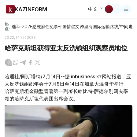
中文
KAZINFORM
热
选举-2026
总统府
任免
事件
国情咨文
跨里海国际运输路线/中间走
点:
20:22, 14 7月 2023
哈萨克斯坦获得亚太反洗钱组织观察员地位
哈通社/阿斯塔纳/7月14日--据 inbusiness.kz网站报道，亚
太反洗钱组织年会于7月9日至14日在加拿大温哥华举行，
哈萨克斯坦金融监管署第一副署长哈比特·萨德尔别阔夫率
领的哈萨克斯坦代表团出席会议。