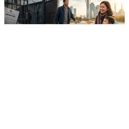
Коллаж: Kazinform/ Nano Banana/ Canva
内务部表示，自特赦法生效首日起，全国各地相关部门便启
动系统性工作，持续监督材料准备、法院审理及法院裁决执
行情况。
内务部刑事执行系统委员会第一副主席尼亚兹·雷斯帕耶夫
介绍，截至目前，已向法院提交超过1万份特赦申请材料，
其中约4400份由刑事执行机构准备，6900余份由缓刑监管
机构提交。
目前，法院已审理1000余份申请材料。根据法院裁决，620