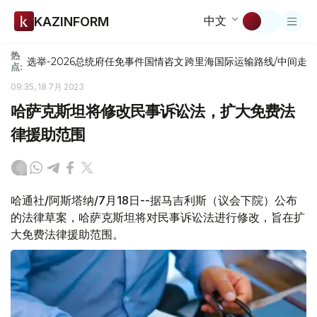
中文
KAZINFORM
热
选举-2026
总统府
任免
事件
国情咨文
跨里海国际运输路线/中间走
点:
09:35, 18 7月 2023
哈萨克斯坦将修改民事诉讼法，扩大免费法
律援助范围
哈通社/阿斯塔纳/7月18日--据马吉利斯（议会下院）公布
的法律草案，哈萨克斯坦将对民事诉讼法进行修改，旨在扩
大免费法律援助范围。