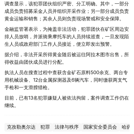
调查显示，该犯罪团伙组织严密、分工明确。其中，一部分
成员负责招募采金人员并组织开采作业；另一部分成员负责
黄金运输和销售；其余人员则负责现场警戒和安全保障。
金融监管署表示，为掩盖非法活动，犯罪团伙在矿区周边安
排人员放哨，并派骑乘摩托车的人员持续巡查，一旦发现陌
生人员或政府部门工作人员接近，便立即发出预警。
据介绍，非法开采所得黄金随后被运往阿拉木图市出售，所
得收益由团伙成员进行分配。
执法人员在搜查过程中查获含金矿石原料500余克、两台专
用机械设备、12台金属探测器及6辆汽车，同时缴获两支气
手枪和一支滑膛猎枪。
目前，已有13名犯罪嫌疑人被依法拘留，案件调查工作仍在
继续。
克孜勒奥尔达
犯罪
法律与秩序
国家安全委员会
哈萨