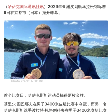
（
哈萨克国际通讯社讯
）2026年亚洲皮划艇马拉松锦标赛
6日在京都市（日本）拉开帷幕。
Photo credit: NOC RK
首个比赛日，哈萨克斯坦运动员摘得两枚金牌。
基里尔·图巴耶夫在男子3400米皮艇比赛中夺冠，而另一名
哈萨克斯坦选手波拉特·托热别科夫在男子3400米赛艇比赛