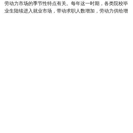
劳动力市场的季节性特点有关。每年这一时期，各类院校毕
业生陆续进入就业市场，带动求职人数增加，劳动力供给增
长速度超过岗位需求增长。
据介绍，从行业分布来看，对劳动力需求最旺盛的是教育领
域，共提供2.34万个空缺岗位。此外，其他服务业（1.6万
个）、医疗卫生和社会服务领域（1.03万个）、农林渔业
（8200个）、制造业（6800个）以及建筑业（5700个）
也存在较大用工需求。
从地区来看，发布空缺岗位数量最多的地区分别为阿斯塔纳
市（8800个）、突厥斯坦州（7600个）、巴甫洛达尔州
（7100个）、阿拉木图市（7000个）以及阿克莫拉州
（6900个）。
按照技能水平划分，雇主需求主要集中在中等技能人才，该
类别岗位占全部招聘需求的38.8%。低技能岗位占30.7%，
高技能专业岗位占30.5%。
劳动和社会保障部表示，7月份，求职者共发布14.12万份简