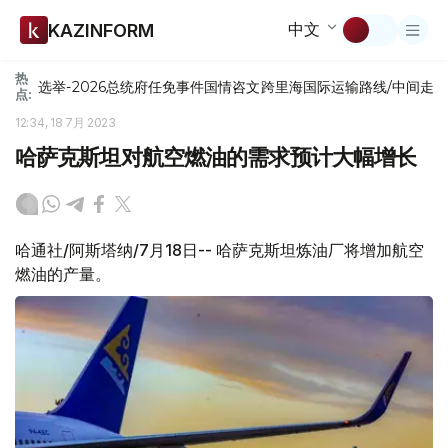
中文
KAZINFORM
热
选举-2026
总统府
任免
事件
国情咨文
跨里海国际运输路线/中间走
点:
12:34, 18 7月 2023
哈萨克斯坦对航空燃油的需求预计大幅增长
哈通社/阿斯塔纳/7月18日-- 哈萨克斯坦炼油厂将增加航空
燃油的产量。