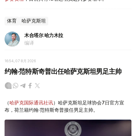
体育
哈萨克斯坦
木合塔尔 哈力木拉
编译
16:54, 07 8月 2026
约翰·范特斯奇普出任哈萨克斯坦男足主帅
（
哈萨克国际通讯社讯
）哈萨克斯坦足球协会7日官方宣
布，荷兰籍约翰·范特斯奇普接任男足主帅。