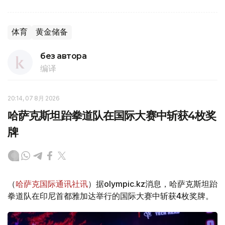
体育
黄金储备
без автора
编译
20:14, 07 8月 2026
哈萨克斯坦跆拳道队在国际大赛中斩获4枚奖
牌
（
哈萨克国际通讯社讯
）据olympic.kz消息，哈萨克斯坦跆
拳道队在印尼首都雅加达举行的国际大赛中斩获4枚奖牌。