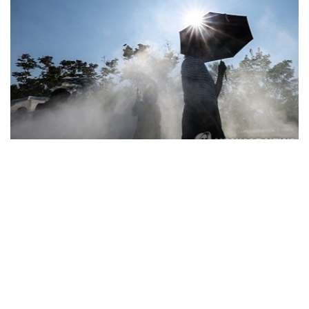
Фото: Yonhap
据韩国疾病管理厅（疾管厅）6日通报，前一日共有208人
因中暑、热衰竭等高温疾病前往急诊就诊，其中1人死亡。
高温疾病患者已连续三天超过200人，高温相关死亡病例也
已连续五天出现。
由此，自疾管厅于5月15日启动高温疾病监测预警体系以
来，截至前一日，全国累计报告高温疾病患者达2665人，