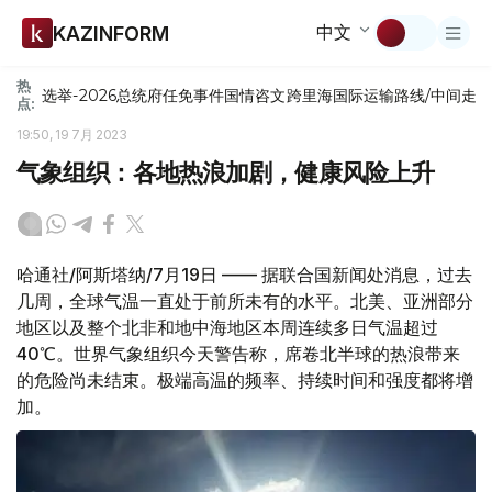
中文
KAZINFORM
热
选举-2026
总统府
任免
事件
国情咨文
跨里海国际运输路线/中间走
点:
19:50, 19 7月 2023
气象组织：各地热浪加剧，健康风险上升
哈通社/阿斯塔纳/7月19日 —— 据联合国新闻处消息，过去
几周，全球气温一直处于前所未有的水平。北美、亚洲部分
地区以及整个北非和地中海地区本周连续多日气温超过
40℃。世界气象组织今天警告称，席卷北半球的热浪带来
的危险尚未结束。极端高温的频率、持续时间和强度都将增
加。