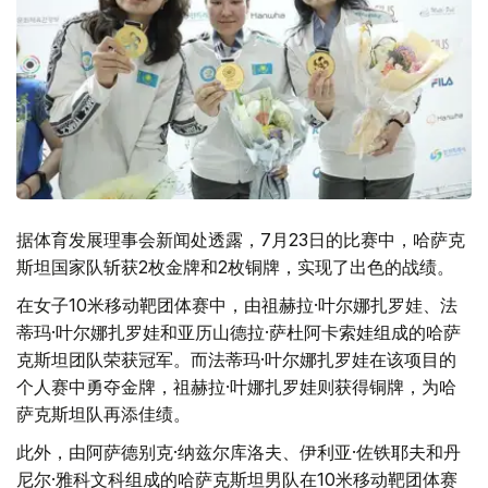
据体育发展理事会新闻处透露，7月23日的比赛中，哈萨克
斯坦国家队斩获2枚金牌和2枚铜牌，实现了出色的战绩。
在女子10米移动靶团体赛中，由祖赫拉·叶尔娜扎罗娃、法
蒂玛·叶尔娜扎罗娃和亚历山德拉·萨杜阿卡索娃组成的哈萨
克斯坦团队荣获冠军。而法蒂玛·叶尔娜扎罗娃在该项目的
个人赛中勇夺金牌，祖赫拉·叶娜扎罗娃则获得铜牌，为哈
萨克斯坦队再添佳绩。
此外，由阿萨德别克·纳兹尔库洛夫、伊利亚·佐铁耶夫和丹
尼尔·雅科文科组成的哈萨克斯坦男队在10米移动靶团体赛