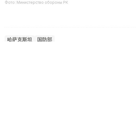
Фото: Министерство обороны РК
哈萨克斯坦
国防部
达娜 努尔巴克提
编译
12:35, 08 8月 2026
2036年前构建生物技术创新体系 哈萨克斯坦
发布发展战略草案
（哈萨克国际通讯社讯）哈萨克斯坦计划到2036年建立覆