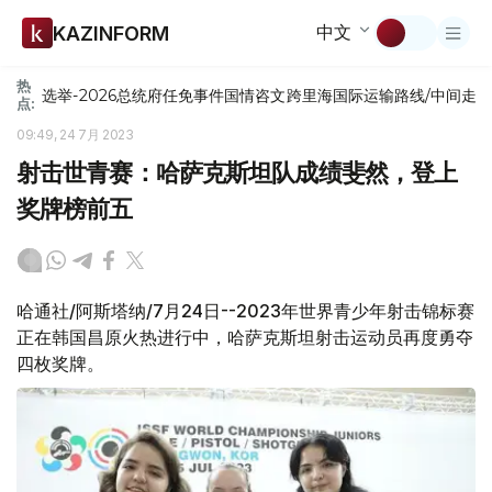
中文
KAZINFORM
热
选举-2026
总统府
任免
事件
国情咨文
跨里海国际运输路线/中间走
点:
09:49, 24 7月 2023
射击世青赛：哈萨克斯坦队成绩斐然，登上
奖牌榜前五
哈通社/阿斯塔纳/7月24日--2023年世界青少年射击锦标赛
正在韩国昌原火热进行中，哈萨克斯坦射击运动员再度勇夺
四枚奖牌。