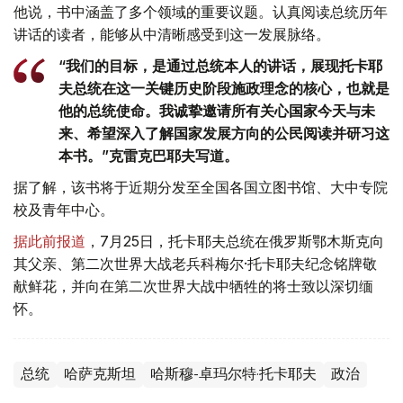
他说，书中涵盖了多个领域的重要议题。认真阅读总统历年
讲话的读者，能够从中清晰感受到这一发展脉络。
“我们的目标，是通过总统本人的讲话，展现托卡耶
夫总统在这一关键历史阶段施政理念的核心，也就是
他的总统使命。我诚挚邀请所有关心国家今天与未
来、希望深入了解国家发展方向的公民阅读并研习这
本书。”克雷克巴耶夫写道。
据了解，该书将于近期分发至全国各国立图书馆、大中专院
校及青年中心。
据此前报道
，7月25日，托卡耶夫总统在俄罗斯鄂木斯克向
其父亲、第二次世界大战老兵科梅尔·托卡耶夫纪念铭牌敬
献鲜花，并向在第二次世界大战中牺牲的将士致以深切缅
怀。
总统
哈萨克斯坦
哈斯穆-卓玛尔特·托卡耶夫
政治