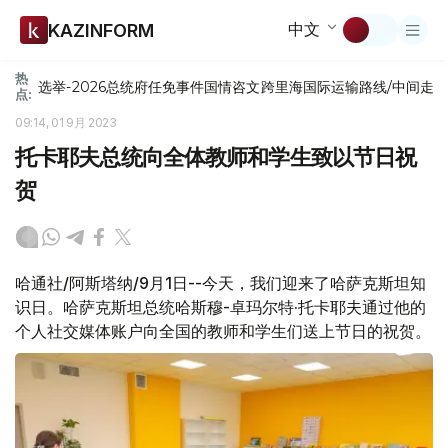
中文
KAZINFORM
热
选举-2026
总统府
任免
事件
国情咨文
跨里海国际运输路线/中间走
点:
09:14, 01 9月 2023
托卡耶夫总统向全体教师和学生致以节日祝
贺
哈通社/阿斯塔纳/9月1日--今天，我们迎来了哈萨克斯坦知
识日。哈萨克斯坦总统哈斯穆-卓玛尔特·托卡耶夫通过他的
个人社交媒体账户向全国的教师和学生们送上节日的祝贺。