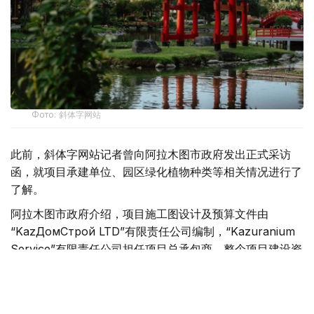
Фото: 斜体字网站
此前，斜体字网站记者曾向阿拉木图市政府发出正式采访
函，就项目承建单位、园区绿化植物种类等相关情况进行了
了解。
阿拉木图市政府介绍，项目施工图设计及预算文件由
“KazДомСтрой LTD”有限责任公司编制，“Kazuranium
Service”有限责任公司担任项目总承包商。整个项目建设资
金全部由私人投资者出资，不涉及财政预算。
按照规划，园区将种植樱花、观赏苹果树、木兰、枫树、杜
松、银杏等植物，同时还将引入采用日本传统修剪技艺培育