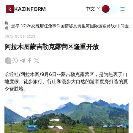
中文
KAZINFORM
热
选举-2026
总统府
任免
事件
国情咨文
跨里海国际运输路线/中间走
点:
08:15, 06 9月 2023
阿拉木图蒙吉勒克露营区隆重开放
哈通社/阿拉木图/9月6日--蒙吉勒克露营区，是为热衷于山
地度假、徒步旅行、行山和漫步大自然的游客度身打造的夏
令营胜地。