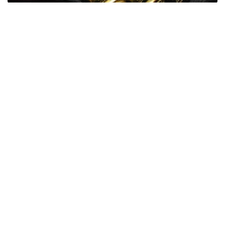
Фото: ӨзА
季度报告显示，哈萨克斯坦国家银行黄金储备增加了15吨。
波兰是2026年第二季度最大的黄金买家。该国在2026年第
二季度增加了51吨黄金储备。
中国购买了33吨黄金，乌兹别克斯坦购买了16吨，哈萨克
斯坦购买了15吨。约旦和捷克共和国的中央银行也分别增加
了6吨黄金储备。
全球各国央行在第二季度共购买了约289吨黄金，比2025年
同期增长了62%。去年同期，黄金购买量约为178吨。
世界黄金协会称，黄金需求的增长受到地缘政治不确定性、
本季度贵金属价格下跌，以及各国寻求国际储备多元化等因
素的影响。
根据该协会进行的一项调查，89%的央行行长预计未来一
年全球黄金储备量将会增加。45%的受访者表示，他们的
国家计划增加黄金储备。