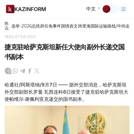
中文
KAZINFORM
热
选举-2026
总统府
任免
事件
国情咨文
跨里海国际运输路线/中间走
点:
16:50, 07 9月 2023
捷克驻哈萨克斯坦新任大使向副外长递交国
书副本
哈通社/阿斯塔纳/9月7日 —— 据外交部消息，哈萨克斯坦
外交部副部长罗曼·瓦西连科6日接受了捷克驻哈萨克斯坦大
使帕维尔·谢佩利亚克递交的国书副本。