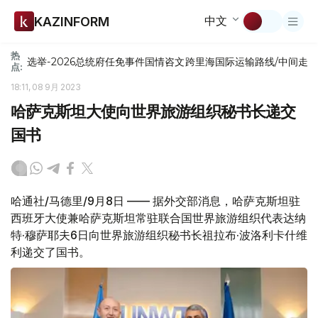
中文
KAZINFORM
热
选举-2026
总统府
任免
事件
国情咨文
跨里海国际运输路线/中间走
点:
18:11, 08 9月 2023
哈萨克斯坦大使向世界旅游组织秘书长递交
国书
哈通社/马德里/9月8日 —— 据外交部消息，哈萨克斯坦驻
西班牙大使兼哈萨克斯坦常驻联合国世界旅游组织代表达纳
特·穆萨耶夫6日向世界旅游组织秘书长祖拉布·波洛利卡什维
利递交了国书。