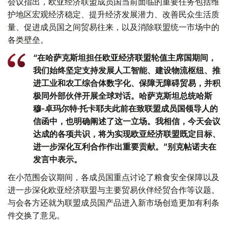
会议指出，欧亚经济联盟成员国当前面临的重要任务包括维
护地区宏观经济稳定、提升经济发展潜力、改善民众生活质
量、促进成员国之间贸易往来，以及消除联盟统一市场中的
各类壁垒。
“在哈萨克斯坦担任欧亚经济联盟轮值主席国期间，
我们始终坚定支持发展人工智能、建设物流枢纽、推
进工业和农工综合体数字化、保障无障碍贸易，并积
极同外部伙伴开展全球对话。哈萨克斯坦总统哈斯
穆-卓玛尔特·托卡耶夫此前在致联盟成员国领导人的
信函中，也明确阐述了这一立场。我相信，今天会议
达成的各项共识，将为实现欧亚经济联盟既定目标、
进一步深化互利合作作出重要贡献。”别克帖诺夫在
发言中表示。
在小范围会议期间，各成员国重点讨论了粮食安全保障以及
进一步深化欧亚经济联盟与主要贸易伙伴经贸合作等议题。
与会各方还就为联盟成员国产品进入新市场创造更加有利条
件交换了意见。