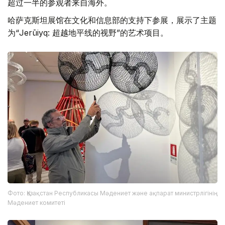
超过一半的参观者来自海外。
哈萨克斯坦展馆在文化和信息部的支持下参展，展示了主题
为“Jerūiyq: 超越地平线的视野”的艺术项目。
Фото: Қазақстан Республикасы Мәдениет және ақпарат министрлігінің
Мәдениет комитеті