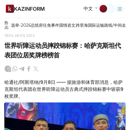
中文
KAZINFORM
热
选举-2026
总统府
任免
事件
国情咨文
跨里海国际运输路线/中间走
点:
18:54, 08 9月 2023
世界听障运动员摔跤锦标赛：哈萨克斯坦代
表团位居奖牌榜榜首
哈通社/阿斯塔纳/9月8日 —— 据旅游和体育部消息，哈萨
克斯坦代表团在世界听障运动员古典式摔跤锦标赛中斩获9
枚奖牌。