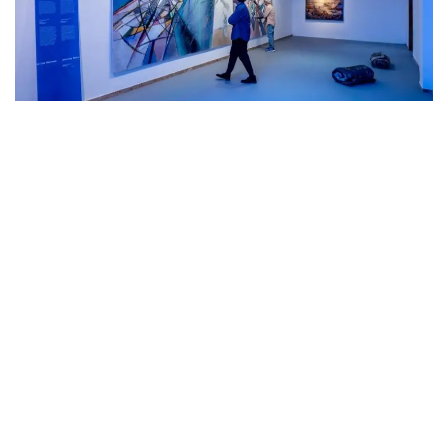
Фото: Қазақстан Республикасы Мәдениет және ақпарат министрлігінің
Мәдениет комитеті
【编译：达娜】
文化
文化和体育部
达娜 努尔巴克提
编译