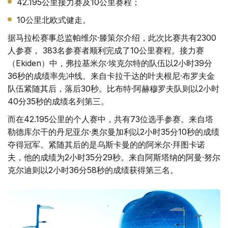
42.195公里接力赛及10公里赛程；
10公里北欧式健走。
据马拉松赛事总监帕维尔·滕策尔介绍，此次比赛共有2300
人参赛， 383名参赛者顺利完成了10公里赛程。接力赛
（Ekiden）中，弗拉基米尔·埃克尔特的队伍以2小时39分
36秒的成绩率先冲线。来自卡拉干达的叶夫根尼·布罗夫金
队伍紧随其后，落后30秒。比布特·阿赫穆罗夫队则以2小时
40分35秒的成绩名列第三。
而在42.195公里的个人赛中，共有73位选手参赛。来自塔
勒德库尔干的丹尼亚尔·奥尔曼加利以2小时35分10秒的成绩
夺得冠军。紧随其后的是乌斯卡曼的的阿米尔·拜图卡诺
夫，他的成绩为2小时35分29秒。来自阿斯塔纳的阿曼·努尔
克尔迪则以2小时36分58秒的成绩获得第三名。