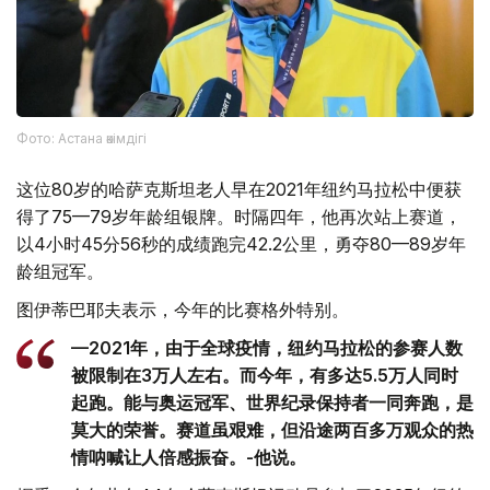
Фото: Астана әкімдігі
这位80岁的哈萨克斯坦老人早在2021年纽约马拉松中便获
得了75—79岁年龄组银牌。时隔四年，他再次站上赛道，
以4小时45分56秒的成绩跑完42.2公里，勇夺80—89岁年
龄组冠军。
图伊蒂巴耶夫表示，今年的比赛格外特别。
—2021年，由于全球疫情，纽约马拉松的参赛人数
被限制在3万人左右。而今年，有多达5.5万人同时
起跑。能与奥运冠军、世界纪录保持者一同奔跑，是
莫大的荣誉。赛道虽艰难，但沿途两百多万观众的热
情呐喊让人倍感振奋。-他说。