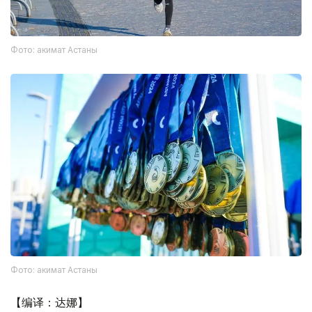
Фото: акимат Астаны
Фото: акимат Астаны
【编译：达娜】