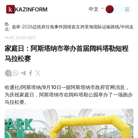
中文
KAZINFORM
热
选举-2026
总统府
任免
事件
国情咨文
跨里海国际运输路线/中间走
点:
14:45, 10 9月 2023
家庭日：阿斯塔纳市举办首届阔科塔勒短程
马拉松赛
哈通社/阿斯塔纳/9月10日--据阿斯塔纳市政府官网消息，
为庆祝家庭日，阿斯塔纳市在阔科塔勒公园举办了一场跑步
马拉松赛。