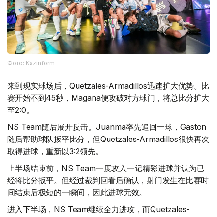
Фото: Kazinform
来到现实球场后，Quetzales-Armadillos迅速扩大优势。比
赛开始不到45秒，Magana便攻破对方球门，将总比分扩大
至2:0。
NS Team随后展开反击。Juanma率先追回一球，Gaston
随后帮助球队扳平比分，但Quetzales-Armadillos很快再次
取得进球，重新以3:2领先。
上半场结束前，NS Team一度攻入一记精彩进球并认为已
经将比分扳平。但经过裁判回看后确认，射门发生在比赛时
间结束后极短的一瞬间，因此进球无效。
进入下半场，NS Team继续全力进攻，而Quetzales-