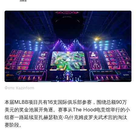
Фото: Kazinform
本届MLBB项目共有16支国际俱乐部参赛，围绕总额90万
美元的奖金池展开角逐。赛事从The Hood电竞馆举行的小
组赛一路延续至扎赫瑟勒克·乌什克姆皮罗夫武术宫的淘汰
赛阶段。