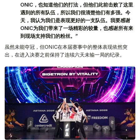
ONIC，也知道他们的打法，但他们此前击败了这里
遇到的所有队伍，所以我们很清楚他们有多强。今
天，我认为我们是表现更好的一支队伍。我要感谢
ONIC为我们带来了一场精彩的较量，也感谢所有来
到现场支持我们的粉丝。”
虽然未能夺冠，但ONIC在本届赛事中的整体表现依然突
出，在进入决赛之前保持了连续六天未输一局的纪录。