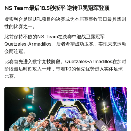
NS Team最后18.5秒扳平 逆转卫冕冠军登顶
虚实融合足球UFL项目的决赛成为本届赛事收官日最具戏剧
性的比赛之一。
此前保持不败的NS Team在决赛中迎战卫冕冠军
Quetzales-Armadillos。后者希望成功卫冕，实现未来运动
会两连冠。
比赛首先进入数字竞技阶段。Quetzales-Armadillos在加时
阶段最后时刻攻入一球，带着1:0的领先优势进入实体足球
比赛。