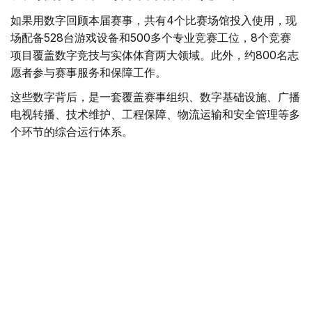
如果用数字回顾本届赛事，共有4个比赛场馆投入使用，现
场配备528台游戏设备和500多个专业竞赛工位，8个竞赛
项目覆盖数字竞技与实体体育两大领域。此外，约800名志
愿者参与赛事服务和保障工作。
这些数字背后，是一套覆盖赛事组织、数字基础设施、广播
电视转播、技术维护、工程保障、物流运输和安全管理等多
个环节的综合运行体系。