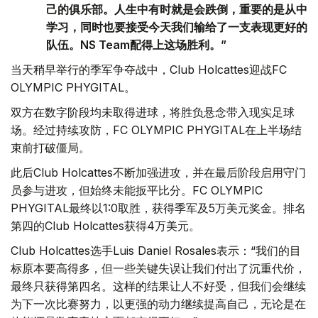
己的俱乐部。人生中有时就是会跌倒，重要的是从中
学习，同时也要接受今天我们输给了一支表现更好的
队伍。NS Team配得上这场胜利。”
当天稍早举行的季军争夺战中，Club Holcattes迎战FC
OLYMPIC PHYGITAL。
双方在数字阶段均未取得进球，将胜负悬念带入现实足球
场。经过持续攻防，FC OLYMPIC PHYGITAL在上半场结
束前打破僵局。
此后Club Holcattes不断加强进攻，并在最后阶段启用守门
员参与进攻，但始终未能扳平比分。FC OLYMPIC
PHYGITAL最终以1:0取胜，获得季军及5万美元奖金。排名
第四的Club Holcattes获得4万美元。
Club Holcattes选手Luis Daniel Rosales表示：“我们的目
标原本要高得多，但一些关键失误让我们付出了沉重代价，
最终只获得第四名。这样的结果让人不好受，但我们会继续
为下一次比赛努力，以更强的动力继续提高自己，无论是在