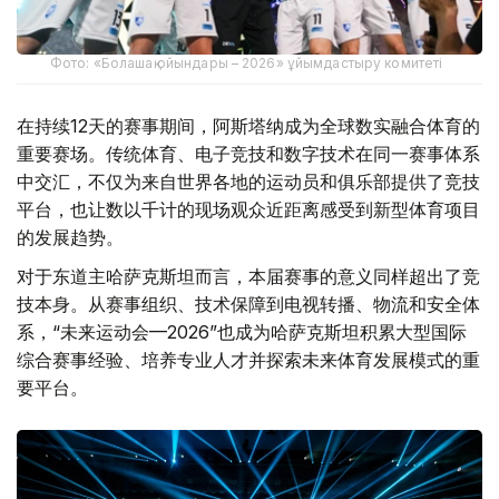
Фото: «Болашақ ойындары – 2026» ұйымдастыру комитеті
在持续12天的赛事期间，阿斯塔纳成为全球数实融合体育的
重要赛场。传统体育、电子竞技和数字技术在同一赛事体系
中交汇，不仅为来自世界各地的运动员和俱乐部提供了竞技
平台，也让数以千计的现场观众近距离感受到新型体育项目
的发展趋势。
对于东道主哈萨克斯坦而言，本届赛事的意义同样超出了竞
技本身。从赛事组织、技术保障到电视转播、物流和安全体
系，“未来运动会—2026”也成为哈萨克斯坦积累大型国际
综合赛事经验、培养专业人才并探索未来体育发展模式的重
要平台。