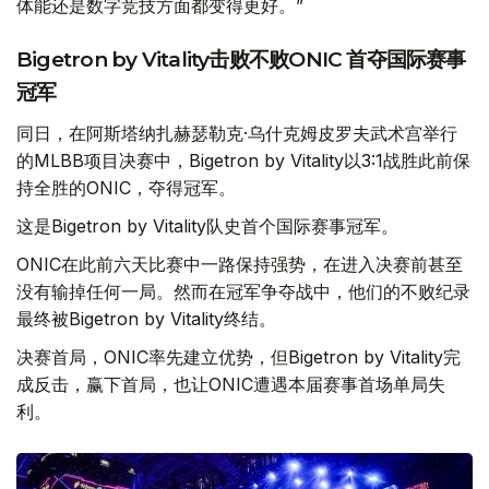
体能还是数字竞技方面都变得更好。”
Bigetron by Vitality击败不败ONIC 首夺国际赛事
冠军
同日，在阿斯塔纳扎赫瑟勒克·乌什克姆皮罗夫武术宫举行
的MLBB项目决赛中，Bigetron by Vitality以3:1战胜此前保
持全胜的ONIC，夺得冠军。
这是Bigetron by Vitality队史首个国际赛事冠军。
ONIC在此前六天比赛中一路保持强势，在进入决赛前甚至
没有输掉任何一局。然而在冠军争夺战中，他们的不败纪录
最终被Bigetron by Vitality终结。
决赛首局，ONIC率先建立优势，但Bigetron by Vitality完
成反击，赢下首局，也让ONIC遭遇本届赛事首场单局失
利。