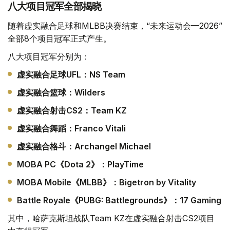
八大项目冠军全部揭晓
随着虚实融合足球和MLBB决赛结束，“未来运动会—2026”
全部8个项目冠军正式产生。
八大项目冠军分别为：
虚实融合足球UFL：NS Team
虚实融合篮球：Wilders
虚实融合射击CS2：Team KZ
虚实融合舞蹈：Franco Vitali
虚实融合格斗：Archangel Michael
MOBA PC《Dota 2》：PlayTime
MOBA Mobile《MLBB》：Bigetron by Vitality
Battle Royale《PUBG: Battlegrounds》：17 Gaming
其中，哈萨克斯坦战队Team KZ在虚实融合射击CS2项目