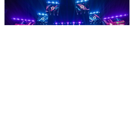
Фото: gofuture.games
数字格斗完成称重 8月8日正式开赛
数字格斗（Phygital Fighting）项目也于7日晚完成赛前称
重。
八支参赛俱乐部中有七支顺利达到规定体重。SWORD选手