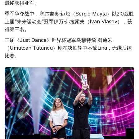
最终获得亚军。
季军争夺战中，塞尔吉奥·迈塔（Sergio Mayta）以2:0战胜
上届“未来运动会”冠军伊万·弗拉索夫（Ivan Vlasov），获
得第三名。
三届《Just Dance》世界杯冠军乌穆特詹·图通朱
（Umutcan Tutuncu）则在决胜轮中不敌Lina，无缘后续
比赛。