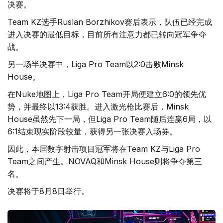
决赛。
Team KZ选手Ruslan Borzhikov赛后表示，队伍已经完成
进入决赛的最低目标，目前所有注意力都已转向冠军争夺
战。
另一场半决赛中，Liga Pro Team以2:0击败Minsk
House。
在Nuke地图上，Liga Pro Team开局便建立6:0的领先优
势，并最终以13:4获胜。进入激光枪比赛后，Minsk
House虽然先下一局，但Liga Pro Team随后连赢6局，以
6:1结束现实阶段较量，获得另一张决赛入场券。
因此，本届数字射击项目冠军将在Team KZ与Liga Pro
Team之间产生。NOVAQ和Minsk House则将争夺第三
名。
决赛将于8月8日举行。