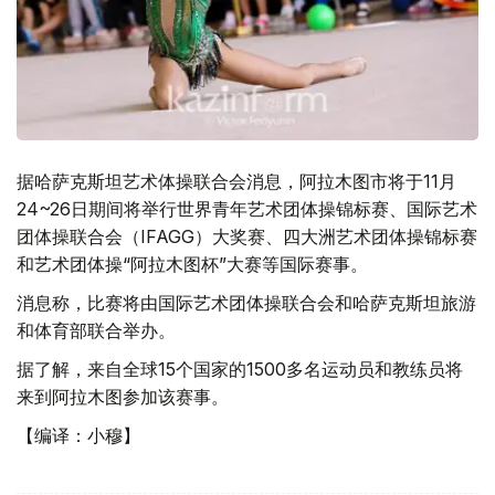
据哈萨克斯坦艺术体操联合会消息，阿拉木图市将于11月
24~26日期间将举行世界青年艺术团体操锦标赛、国际艺术
团体操联合会（IFAGG）大奖赛、四大洲艺术团体操锦标赛
和艺术团体操“阿拉木图杯”大赛等国际赛事。
消息称，比赛将由国际艺术团体操联合会和哈萨克斯坦旅游
和体育部联合举办。
据了解，来自全球15个国家的1500多名运动员和教练员将
来到阿拉木图参加该赛事。
【编译：小穆】