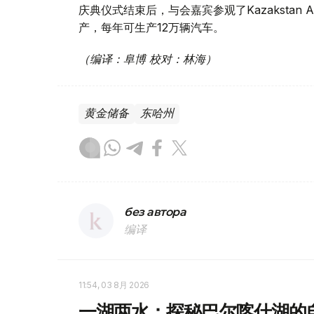
庆典仪式结束后，与会嘉宾参观了Kazakstan A
产，每年可生产12万辆汽车。
（编译：阜博 校对：林海）
黄金储备
东哈州
без автора
编译
11:54, 03 8月 2026
一湖两水：探秘巴尔喀什湖的