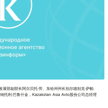
资和发展部副部长阿尔贝托∙劳、东哈州州长别尔德别克∙萨帕
∙巴鲁什金，Kazakstan Asia Avto股份公司总经理