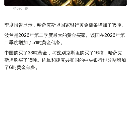
Фото: ӨзА
季度报告显示，哈萨克斯坦国家银行黄金储备增加了15吨。
波兰是2026年第二季度最大的黄金买家。该国在2026年第
二季度增加了51吨黄金储备。
中国购买了33吨黄金，乌兹别克斯坦购买了16吨，哈萨克
斯坦购买了15吨。约旦和捷克共和国的中央银行也分别增加
了6吨黄金储备。
全球各国央行在第二季度共购买了约289吨黄金，比2025年
同期增长了62%。去年同期，黄金购买量约为178吨。
世界黄金协会称，黄金需求的增长受到地缘政治不确定性、
本季度贵金属价格下跌，以及各国寻求国际储备多元化等因
素的影响。
根据该协会进行的一项调查，89%的央行行长预计未来一
年全球黄金储备量将会增加。45%的受访者表示，他们的