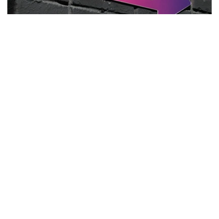
Фото: Сергей Савостьянов/ТАСС
部分业内专家表示，1000亿卢布仅为无人机袭击造成的直
接经济损失，目前尚无法确定最终损失规模。受事件影响，
俄罗斯电子商务行业已连续第二周出现下滑。
报道称，在当前财政压力持续加大的背景下，即使俄罗斯政
府决定对Wildberries及平台数千家商户提供支持，也将面
临资金来源不足的问题。今年上半年，俄罗斯联邦预算赤字
已达到5.7万亿卢布。
此前，《福布斯》俄罗斯版分析认为，仅Wildberries平台
商家的损失就可能高达2800亿卢布。
Wildberries方面则表示，公司已向平台注册的18.5万名商