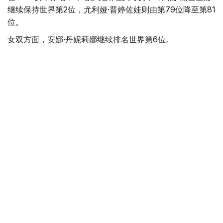
继续保持世界第2位，尤利娅·普婷佐娃则由第79位降至第81
位。
女双方面，安娜·丹妮莉娜继续排名世界第6位。
上周闯入德国汉堡WTA 250赛事女双半决赛的哈萨克斯坦
选手吉别克·库拉穆巴耶娃排名大幅提升，从第136位升至第
115位，进一步接近世界前100。
此前一周，库拉穆巴耶娃在罗马尼亚雅西举行的WTA 250
赛事中闯入女双决赛，排名已从第174位升至第136位。
ATP男单排名方面，哈萨克斯坦头号男单亚历山大·巴伯里
克继续位列世界第11位，亚历山大·舍甫琴科由第84位降至
第89位。
蒂莫菲·斯卡托夫排名有所提升，从第163位升至第150位。