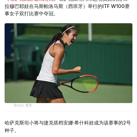
拉穆巴耶娃在马斯帕洛马斯（西班牙）举行的ITF W100赛
事女子双打比赛中夺冠。
Фото: ҚТФ
哈萨克斯坦小将与捷克搭档安娜·希什科娃成为该赛事的2号
种子。