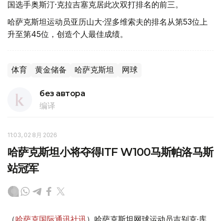
国选手奥斯汀·克拉吉塞克居此次双打排名的前三。
哈萨克斯坦运动员亚历山大·涅多维索夫的排名从第53位上
升至第45位，创造个人最佳成绩。
体育
黄金储备
哈萨克斯坦
网球
без автора
编译
11:03, 02 8月 2026
哈萨克斯坦小将夺得ITF W100马斯帕洛马斯
站冠军
（
哈萨克国际通讯社讯
）哈萨克斯坦网球运动员吉别克·库