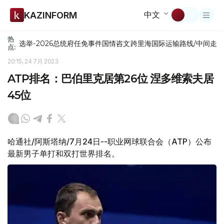
中文
KAZINFORM
热
选举-2026
总统府
任免
事件
国情咨文
跨里海国际运输路线/中间走
点:
20:15, 24 7月 2023
ATP排名：巴伯里克居第26位 涅多维索夫居
45位
哈通社/阿斯塔纳/7月24日--职业网球联合会（ATP）公布
最新男子单打和双打世界排名。