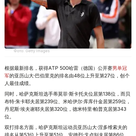
Фото: Getty Images
根据最新排名，获得ATP 500哈雷（德国）公开赛
男单冠
军
的亚历山大·巴伯里克的排名由48位上升至第27位，创个
人最佳成绩。
同时，哈萨克斯坦选手蒂莫菲·斯卡托夫位居第138位，而贝
布特·朱卡耶夫居第239位、米哈伊尔·库库什金居第259位，
丹尼斯·埃夫谢耶夫居第320位，德米特里·帕普克居第343
位。
双打排名方面，哈萨克斯坦运动员亚历山大·涅多维索夫的
排名从第53位上升至第51位，安德烈·戈卢别夫居第86位。