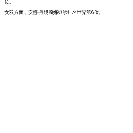
位。
女双方面，安娜·丹妮莉娜继续排名世界第6位。
上周闯入德国汉堡WTA 250赛事女双半决赛的哈萨克斯坦
选手吉别克·库拉穆巴耶娃排名大幅提升，从第136位升至第
115位，进一步接近世界前100。
此前一周，库拉穆巴耶娃在罗马尼亚雅西举行的WTA 250
赛事中闯入女双决赛，排名已从第174位升至第136位。
ATP男单排名方面，哈萨克斯坦头号男单亚历山大·巴伯里
克继续位列世界第11位，亚历山大·舍甫琴科由第84位降至
第89位。
蒂莫菲·斯卡托夫排名有所提升，从第163位升至第150位。
体育
哈萨克斯坦
网球