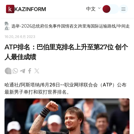
中文
KAZINFORM
热
选举-2026
总统府
任免
事件
国情咨文
跨里海国际运输路线/中间走
点:
16:20, 26 6月 2023
ATP排名：巴伯里克排名上升至第27位 创个
人最佳成绩
哈通社/阿斯塔纳/6月26日--职业网球联合会（ATP）公布
最新男子单打和双打世界排名。