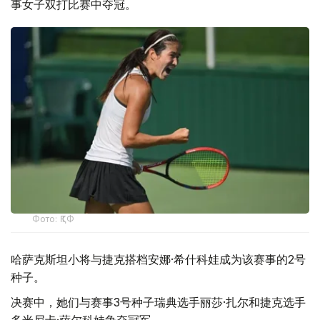
事女子双打比赛中夺冠。
Фото: ҚТФ
哈萨克斯坦小将与捷克搭档安娜·希什科娃成为该赛事的2号
种子。
决赛中，她们与赛事3号种子瑞典选手丽莎·扎尔和捷克选手