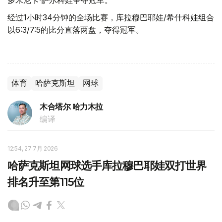
多米尼卡·萨尔科娃争夺冠军。
经过1小时34分钟的全场比赛，库拉穆巴耶娃/希什科娃组合
以6:3/7:5的比分直落两盘，夺得冠军。
体育
哈萨克斯坦
网球
木合塔尔 哈力木拉
编译
12:54, 27 7月 2026
哈萨克斯坦网球选手库拉穆巴耶娃双打世界
排名升至第115位