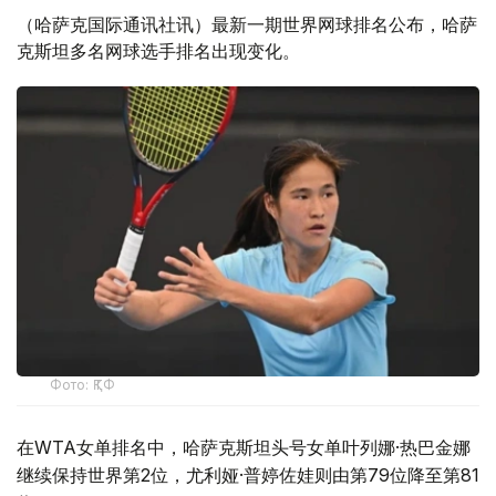
（哈萨克国际通讯社讯）最新一期世界网球排名公布，哈萨
克斯坦多名网球选手排名出现变化。
Фото: ҚТФ
在WTA女单排名中，哈萨克斯坦头号女单叶列娜·热巴金娜
继续保持世界第2位，尤利娅·普婷佐娃则由第79位降至第81