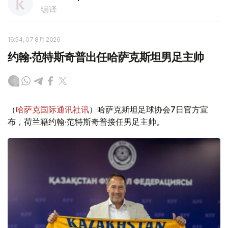
编译
16:54, 07 8月 2026
约翰·范特斯奇普出任哈萨克斯坦男足主帅
（
哈萨克国际通讯社讯
）哈萨克斯坦足球协会7日官方宣
布，荷兰籍约翰·范特斯奇普接任男足主帅。