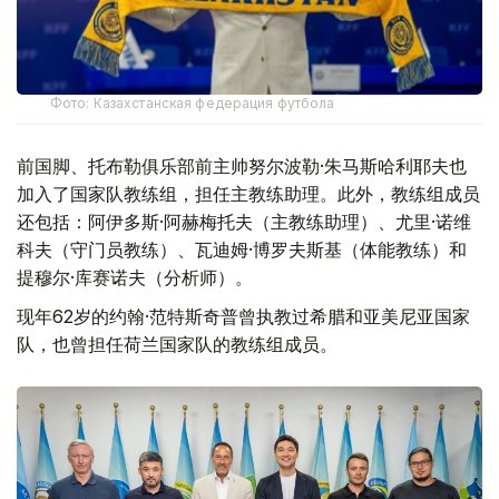
Фото: Казахстанская федерация футбола
前国脚、托布勒俱乐部前主帅努尔波勒·朱马斯哈利耶夫也
加入了国家队教练组，担任主教练助理。此外，教练组成员
还包括：阿伊多斯·阿赫梅托夫（主教练助理）、尤里·诺维
科夫（守门员教练）、瓦迪姆·博罗夫斯基（体能教练）和
提穆尔·库赛诺夫（分析师）。
现年62岁的约翰·范特斯奇普曾执教过希腊和亚美尼亚国家
队，也曾担任荷兰国家队的教练组成员。