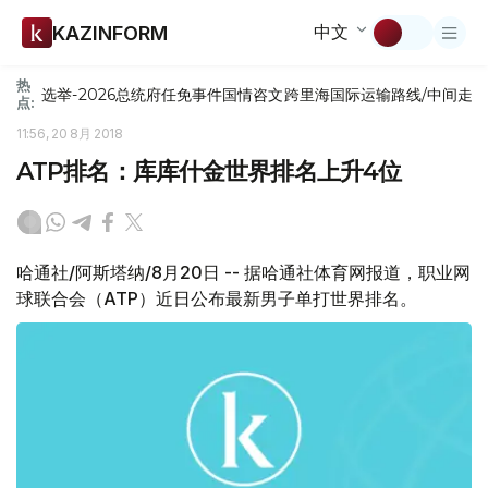
中文
KAZINFORM
热
选举-2026
总统府
任免
事件
国情咨文
跨里海国际运输路线/中间走
点:
11:56, 20 8月 2018
ATP排名：库库什金世界排名上升4位
哈通社/阿斯塔纳/8月20日 -- 据哈通社体育网报道，职业网
球联合会（ATP）近日公布最新男子单打世界排名。