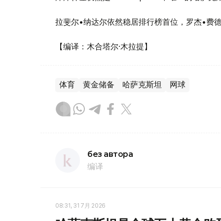
拉斐尔•纳达尔依然稳居排行榜首位，罗杰•费
【编译：木合塔尔·木拉提】
体育
黄金储备
哈萨克斯坦
网球
без автора
编译
08:31, 31 7月 2026