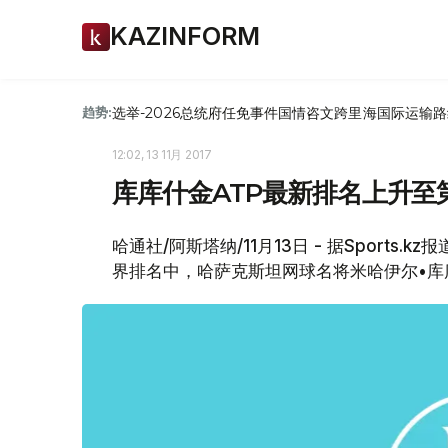
KAZINFORM
选举-2026
总统府
任免
事件
国情咨文
跨里海国际运输路
趋势:
12:02, 13 11月 2017
库库什金ATP最新排名上升至
哈通社/阿斯塔纳/11月13日 - 据Sport
界排名中，哈萨克斯坦网球名将米哈伊尔•库