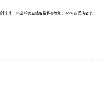
预计未来一年全球黄金储备量将会增加。45%的受访者表
每克报61889坚戈