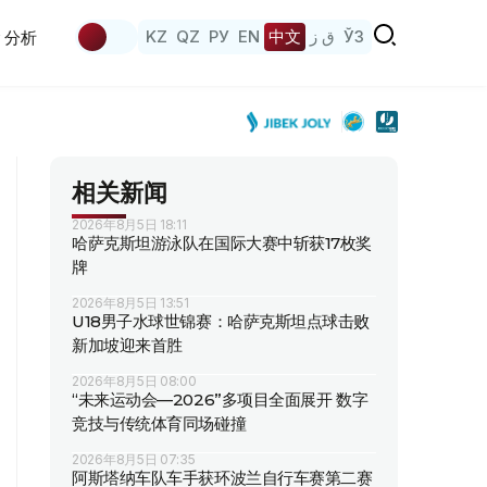
KZ
QZ
РУ
EN
中文
ق ز
ЎЗ
分析
相关新闻
2026年8月5日 18:11
哈萨克斯坦游泳队在国际大赛中斩获17枚奖
牌
2026年8月5日 13:51
U18男子水球世锦赛：哈萨克斯坦点球击败
新加坡迎来首胜
2026年8月5日 08:00
“未来运动会—2026”多项目全面展开 数字
竞技与传统体育同场碰撞
2026年8月5日 07:35
阿斯塔纳车队车手获环波兰自行车赛第二赛