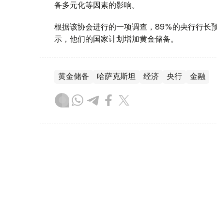
备多元化等因素的影响。
根据该协会进行的一项调查，89%的央行行长
示，他们的国家计划增加黄金储备。
黄金储备
哈萨克斯坦
经济
央行
金融
木合塔尔 哈力木拉
编译
12:31, 30 7月 2026
黄金价格一周小幅回落 国内金价