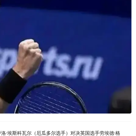
洛·埃斯科瓦尔（厄瓜多尔选手）对决英国选手劳埃德·格