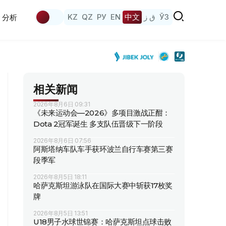
KZ
QZ
РУ
EN
中文
ق ز
ЎЗ
分析
相关新闻
2026年8月6日 09:31
《未来运动会—2026》多项目激战正酣：
Dota 2冠军诞生 多支队伍晋级下一阶段
2026年8月6日 07:56
阿斯塔纳车队车手获环波兰自行车赛第三赛
段季军
2026年8月5日 18:11
哈萨克斯坦游泳队在国际大赛中斩获17枚奖
牌
2026年8月5日 13:51
U18男子水球世锦赛：哈萨克斯坦点球击败