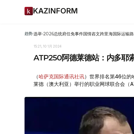
KAZINFORM
选举-2026
总统府
任免
事件
国情咨文
跨里海国际运输路
趋势:
15:21, 10 1月 2024
ATP250阿德莱德站：内多
（
哈萨克国际通讯社讯
）世界排名第46位的
莱德（澳大利亚）举行的职业网球联合会（AT