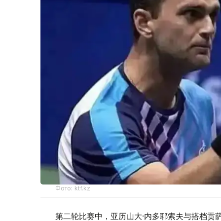
Фото: ktf.kz
第二轮比赛中，亚历山大·内多耶索夫与搭档贡萨