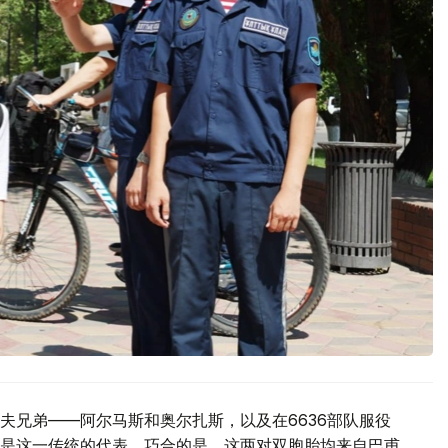
夫兄弟——阿尔马斯和奥尔扎斯，以及在6636部队服役
是这一传统的代表。巧合的是，这两对双胞胎均来自巴甫