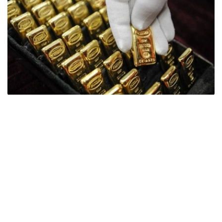
Фото: ӨзА
季度报告显示，哈萨克斯坦国家银行黄金储备增加了15吨。
波兰是2026年第二季度最大的黄金买家。该国在2026年第
二季度增加了51吨黄金储备。
中国购买了33吨黄金，乌兹别克斯坦购买了16吨，哈萨克
斯坦购买了15吨。约旦和捷克共和国的中央银行也分别增加
了6吨黄金储备。
全球各国央行在第二季度共购买了约289吨黄金，比2025年