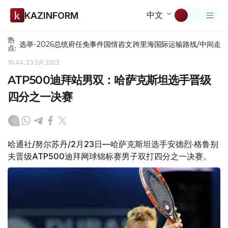
中文
KAZINFORM
热
选举-2026
总统府
任免
事件
国情咨文
跨里海国际运输路线/中间走
点:
10:44, 23 2月 2022
ATP500迪拜站男双：哈萨克斯坦选手晋级
四分之一决赛
哈通社/努尔苏丹/2月23日—哈萨克斯坦选手安德烈∙格鲁别
夫晋级ATP500迪拜网球锦标赛男子双打四分之一决赛。