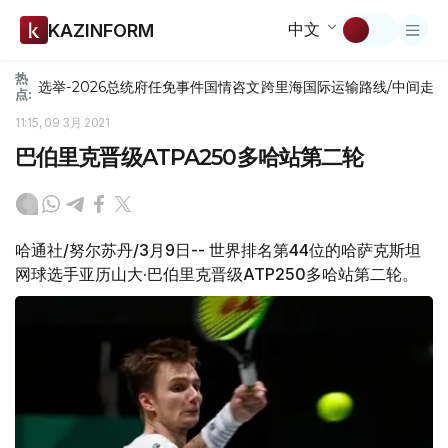
中文
KAZINFORM
热
选举-2026
总统府
任免
事件
国情咨文
跨里海国际运输路线/中间走
点:
11:15, 09 3月 2021
巴伯里克晋级ATPA250多哈站第二轮
哈通社/努尔苏丹/3月9日-- 世界排名第44位的哈萨克斯坦
网球选手亚历山大·巴伯里克晋级ATP250多哈站第二轮。