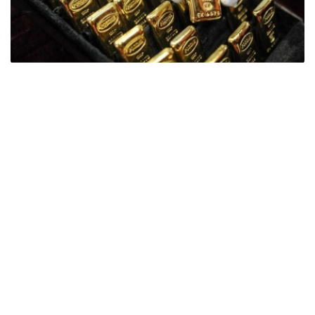
Фото: ӨзА
季度报告显示，哈萨克斯坦国家银行黄金储备增加了15吨。
波兰是2026年第二季度最大的黄金买家。该国在2026年第
二季度增加了51吨黄金储备。
中国购买了33吨黄金，乌兹别克斯坦购买了16吨，哈萨克
斯坦购买了15吨。约旦和捷克共和国的中央银行也分别增加
了6吨黄金储备。
全球各国央行在第二季度共购买了约289吨黄金，比2025年
同期增长了62%。去年同期，黄金购买量约为178吨。
世界黄金协会称，黄金需求的增长受到地缘政治不确定性、
本季度贵金属价格下跌，以及各国寻求国际储备多元化等因
素的影响。