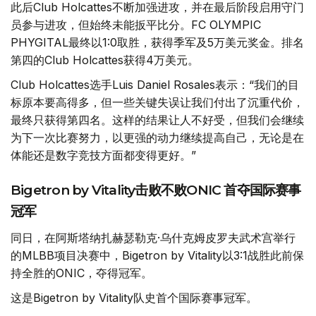
此后Club Holcattes不断加强进攻，并在最后阶段启用守门
员参与进攻，但始终未能扳平比分。FC OLYMPIC
PHYGITAL最终以1:0取胜，获得季军及5万美元奖金。排名
第四的Club Holcattes获得4万美元。
Club Holcattes选手Luis Daniel Rosales表示：“我们的目
标原本要高得多，但一些关键失误让我们付出了沉重代价，
最终只获得第四名。这样的结果让人不好受，但我们会继续
为下一次比赛努力，以更强的动力继续提高自己，无论是在
体能还是数字竞技方面都变得更好。”
Bigetron by Vitality击败不败ONIC 首夺国际赛事
冠军
同日，在阿斯塔纳扎赫瑟勒克·乌什克姆皮罗夫武术宫举行
的MLBB项目决赛中，Bigetron by Vitality以3:1战胜此前保
持全胜的ONIC，夺得冠军。
这是Bigetron by Vitality队史首个国际赛事冠军。