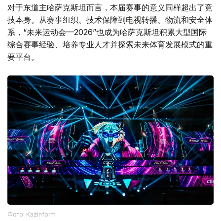
对于东道主哈萨克斯坦而言，本届赛事的意义同样超出了竞
技本身。从赛事组织、技术保障到电视转播、物流和安全体
系，“未来运动会—2026”也成为哈萨克斯坦积累大型国际
综合赛事经验、培养专业人才并探索未来体育发展模式的重
要平台。
Фото: Kazinform