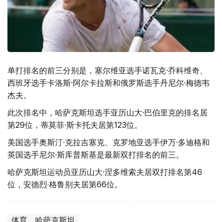
单打排名的前三分别是，塞尔维亚选手诺瓦克·乔科维奇、
西班牙选手卡洛斯·阿尔卡拉斯和俄罗斯选手丹尼尔·梅德韦
杰夫。
此次排名中，哈萨克斯坦选手亚历山大·巴伯里克的排名居
第29位，蒂莫菲·斯卡托夫居第123位。
美国选手奥斯汀·克拉吉塞克、克罗地亚选手伊万·多迪格和
英国选手尼尔·斯库普斯基是最新双打排名的前三。
哈萨克斯坦运动员亚历山大·涅多维索夫居双打排名第46
位，安德烈∙格鲁别夫居第66位。
体育
哈萨克斯坦