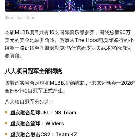
Фото: Kazinform
本届MLBB项目共有16支国际俱乐部参赛，围绕总额90万
美元的奖金池展开角逐。赛事从The Hood电竞馆举行的小
组赛一路延续至扎赫瑟勒克·乌什克姆皮罗夫武术宫的淘汰
赛阶段。
八大项目冠军全部揭晓
随着虚实融合足球和MLBB决赛结束，“未来运动会—2026”
全部8个项目冠军正式产生。
八大项目冠军分别为：
虚实融合足球UFL：NS Team
虚实融合篮球：Wilders
虚实融合射击CS2：Team KZ