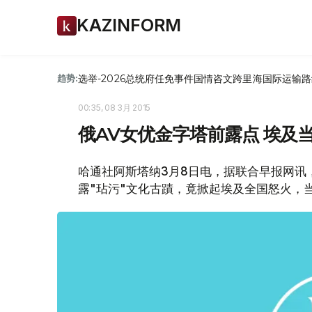
KAZINFORM
选举-2026
总统府
任免
事件
国情咨文
跨里海国际运输路
趋势:
00:35, 08 3月 2015
俄AV女优金字塔前露点 埃及
哈通社阿斯塔纳3月8日电，据联合早报网讯
露"玷污"文化古蹟，竟掀起埃及全国怒火，