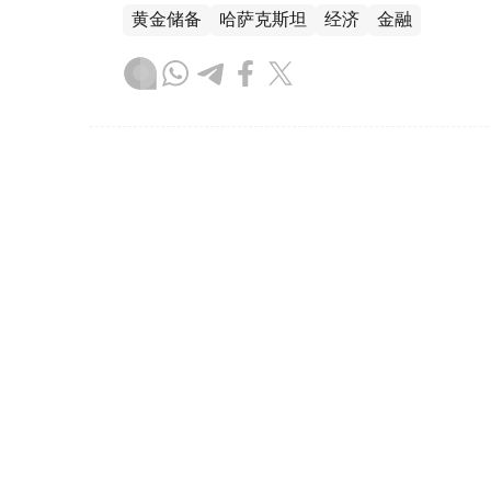
黄金储备
哈萨克斯坦
经济
金融
木合塔尔 哈力木拉
编译
08:31, 31 7月 2026
哈萨克斯坦是全球五大黄金购
（哈萨克国际通讯社讯）根据世界黄金协会（Worl
坦成为2026年第二季度全球央行黄金购买