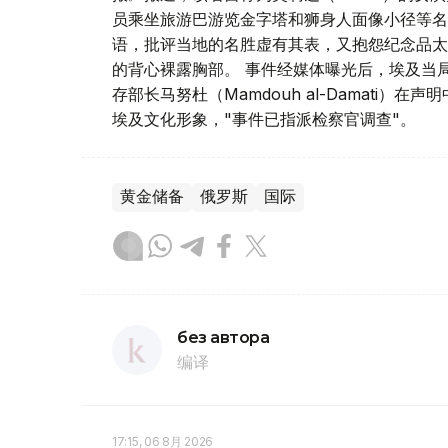
员乘坐旅游巴游览金字塔和狮身人面像小径等名
语，批评当地的名胜虚有其表，又抱怨纪念品太
的背心裸露胸部。 事件经媒体曝光后，埃及当
存部长马努杜（Mamdouh al-Damati
埃及文化形象，"事件已指派检察官调查"。
黄金储备
俄罗斯
国际
без автора
编译
17:15, 06 8月 2026