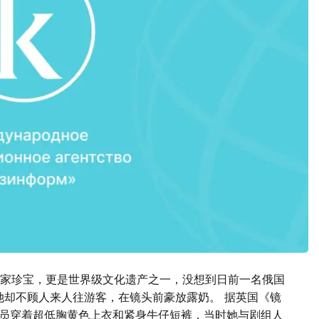
家珍宝，更是世界级文化遗产之一，没想到日前一名俄国
她却不顾人来人往游客，在镜头前豪放露奶。 据英国《镜
女演员穿着超低胸黄色上衣和紧身牛仔短裤，当时她与剧组人