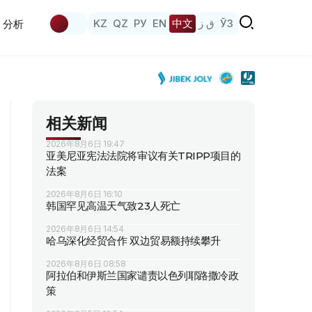
KZ
QZ
РУ
EN
中文
ق ز
ЎЗ
分析
相关新闻
2026年8月6日 19:47
亚美尼亚宪法法院将审议有关TRIPP项目的
法案
2026年8月6日 16:10
韩国罕见高温天气致23人死亡
2026年8月6日 14:54
哈乌深化经贸合作 双边贸易额持续攀升
2026年8月6日 08:58
阿拉伯和伊斯兰国家谴责以色列耶路撒冷政
策