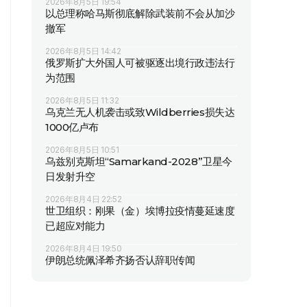
2026年8月5日 19:54
以总理称哈马斯彻底解除武装前不会从加沙
撤军
2026年8月5日 14:42
俄罗斯扩大外国人可被驱逐出境行政违法行
为范围
2026年8月5日 11:32
乌克兰无人机袭击或致Wildberries损失达
1000亿卢布
2026年8月5日 10:51
乌兹别克斯坦“Samarkand-2028”卫星今
日发射升空
2026年8月4日 22:52
世卫组织：刚果（金）埃博拉疫情蔓延速度
已超应对能力
2026年8月4日 19:50
伊朗总统佩泽希齐扬否认辞职传闻