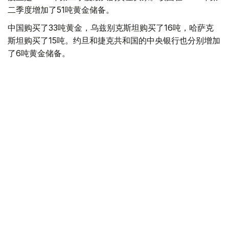
二季度增加了51吨黄金储备。
中国购买了33吨黄金，乌兹别克斯坦购买了16吨，哈萨克
斯坦购买了15吨。约旦和捷克共和国的中央银行也分别增加
了6吨黄金储备。
全球各国央行在第二季度共购买了约289吨黄金，比2025年
同期增长了62%。去年同期，黄金购买量约为178吨。
世界黄金协会称，黄金需求的增长受到地缘政治不确定性、
本季度贵金属价格下跌，以及各国寻求国际储备多元化等因
素的影响。
根据该协会进行的一项调查，89%的央行行长预计未来一
年全球黄金储备量将会增加。45%的受访者表示，他们的
国家计划增加黄金储备。
黄金储备
哈萨克斯坦
经济
央行
金融