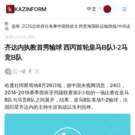
中文
KAZINFORM
热
选举-2026
总统府
任免
事件
国情咨文
跨里海国际运输路线/中间走
点:
18:35, 26 8月 2014
齐达内执教首秀输球 西丙首轮皇马B队1-2马
竞B队
哈通社阿斯塔纳8月26日电，据中国央视网消息，24日，
2014-2015赛季西班牙丙级联赛第2小组的一场比赛在皇马
B队与马竞B队之间展开，结果，皇马B队客场1-2输球，法
国巨星齐达内的主帅生涯首战以失利告终。