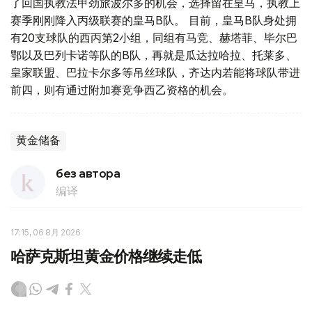
了回国执教法甲劲旅波尔多的机会，选择留在皇马，执教上
赛季刚刚降入丙级联赛的皇马B队。 目前，皇马B队身处拥
有20支球队的西丙第2小组，同组有马竞、赫塔菲、毕尔巴
鄂以及巴列卡诺等队的B队，再就是瓜达拉哈拉、托莱多、
皇家联盟、巴拉卡尔多等吊丝球队，齐达内若能将球队带进
前四，则有通过附加赛竞争西乙资格的机会。
黄金储备
без автора
编译
17:15, 06 8月 2026
哈萨克斯坦黄金价格继续走低