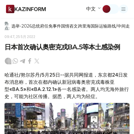
中文
KAZINFORM
热
选举-2026
总统府
任免
事件
国情咨文
跨里海国际运输路线/中间走
点:
09:47, 25 5月 2022
日本首次确认奥密克戎BA.5等本土感染例
哈通社/努尔苏丹/5月25日--据共同网报道，东京都24日发
布消息称，首次在都内确认新冠病毒奥密克戎毒株亚
型«BA.5»和«BA.2.12.1»各一名感染者。两人均无海外旅行
史，可能为社区传播。据悉，两人均为轻症。