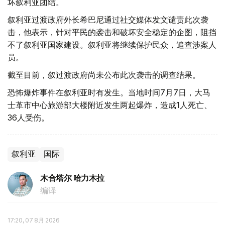
坏叙利亚团结。
叙利亚过渡政府外长希巴尼通过社交媒体发文谴责此次袭
击，他表示，针对平民的袭击和破坏安全稳定的企图，阻挡
不了叙利亚国家建设。叙利亚将继续保护民众，追查涉案人
员。
截至目前，叙过渡政府尚未公布此次袭击的调查结果。
恐怖爆炸事件在叙利亚时有发生。当地时间7月7日，大马
士革市中心旅游部大楼附近发生两起爆炸，造成1人死亡、
36人受伤。
叙利亚
国际
木合塔尔 哈力木拉
编译
17:20, 07 8月 2026