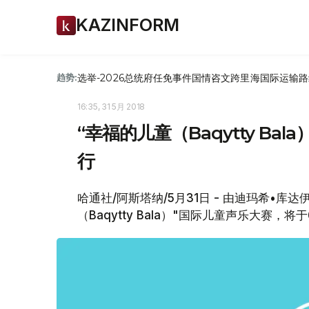
KAZINFORM
选举-2026
总统府
任免
事件
国情咨文
跨里海国际运输路
趋势:
16:35, 31 5月 2018
“幸福的儿童（Baqytty B
行
哈通社/阿斯塔纳/5月31日 - 由迪玛希•
（Baqytty Bala）"国际儿童声乐大赛，