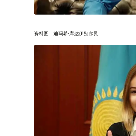
资料图：迪玛希·库达伊别尔艮