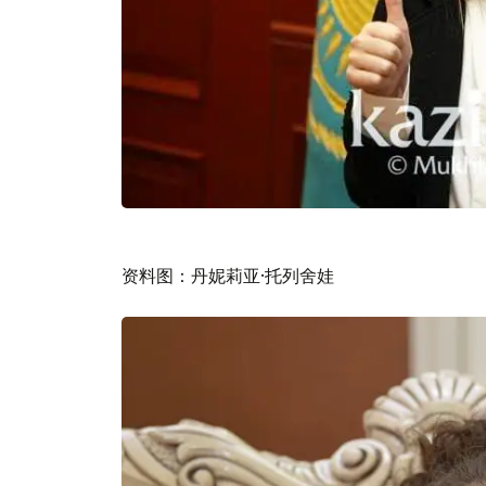
资料图：丹妮莉亚·托列舍娃