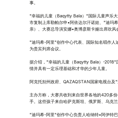
事。
"幸福的儿童（Baqytty Bala）"国际儿
市复制上库勒帕尔申•阿依达尔汗诺娃、"迪玛希
亲）、大赛总导演安娜•奥博彦斯卡娅出席吹风
"迪玛希-阿里"创作中心代表、国际知名唱作人
为贵宾列席会议。
据介绍，"幸福的儿童（Baqytty Bala）-2
情并具有一定乐理基础和才华的少年儿童。
阿克托别州政府、QAZAQSTAN国家电视台及
主办方称，大赛共收到来自世界各地的420多
手。这些孩子来自哈萨克斯坦、俄罗斯、乌克兰
"迪玛希-阿里"创作中心负责人哈纳特•阿伊特