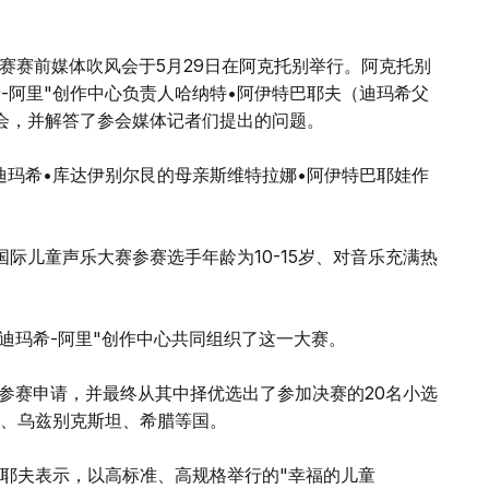
童声乐大赛赛前媒体吹风会于5月29日在阿克托别举行。阿克托别
-阿里"创作中心负责人哈纳特•阿伊特巴耶夫（迪玛希父
会，并解答了参会媒体记者们提出的问题。
迪玛希•库达伊别尔艮的母亲斯维特拉娜•阿伊特巴耶娃作
018"国际儿童声乐大赛参赛选手年龄为10-15岁、对音乐充满热
"迪玛希-阿里"创作中心共同组织了这一大赛。
份参赛申请，并最终从其中择优选出了参加决赛的20名小选
、乌兹别克斯坦、希腊等国。
巴耶夫表示，以高标准、高规格举行的"幸福的儿童