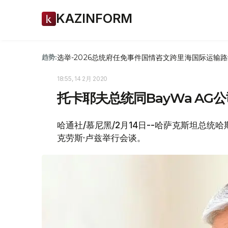
KAZINFORM
选举-2026
总统府
任免
事件
国情咨文
跨里海国际运输路
趋势:
18:55, 14 2月 2020
托卡耶夫总统同BayWa AG
哈通社/慕尼黑/2月14日--哈萨克斯坦总统哈
克劳斯·卢兹举行会谈。