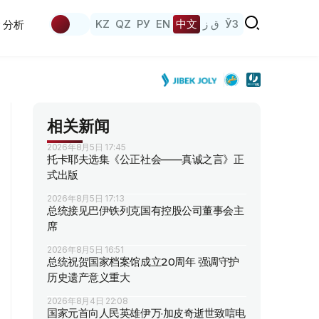
KZ
QZ
РУ
EN
中文
ق ز
ЎЗ
分析
相关新闻
2026年8月5日 17:45
托卡耶夫选集《公正社会——真诚之言》正
式出版
2026年8月5日 17:13
总统接见巴伊铁列克国有控股公司董事会主
席
2026年8月5日 16:51
总统祝贺国家档案馆成立20周年 强调守护
历史遗产意义重大
2026年8月4日 22:08
国家元首向人民英雄伊万·加皮奇逝世致唁电