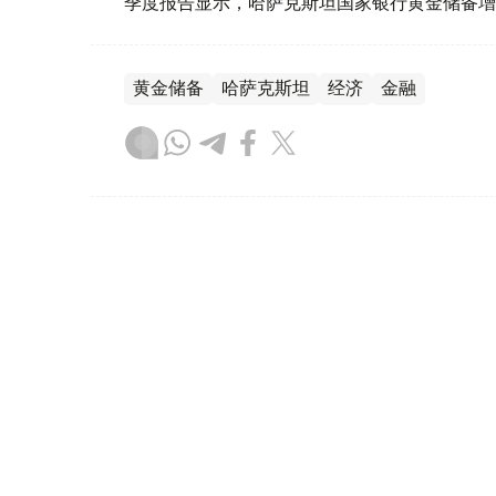
季度报告显示，哈萨克斯坦国家银行黄金储备增
黄金储备
哈萨克斯坦
经济
金融
木合塔尔 哈力木拉
编译
08:31, 31 7月 2026
哈萨克斯坦是全球五大黄金购
（哈萨克国际通讯社讯）根据世界黄金协会（Worl